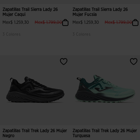
Zapatillas Trail Sierra Lady 26
Zapatillas Trail Sierra Lady 26
Mujer Caqui
Mujer Fucsia
label.price.reduced.from
label.price.to
label.price.reduce
labe
Mex$ 1.259,30
Mex$ 1.799,00
Mex$ 1.259,30
Mex$ 1.799,00
3 Colores
3 Colores
5 sobre 5 de valoración de clientes
3.6 sobre 5 de valoración de clien
Zapatillas Trail Trek Lady 26 Mujer
Zapatillas Trail Trek Lady 26 Mujer
Negro
Turquesa