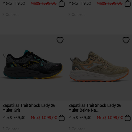
label.price.reduced.from
label.price.to
label.price.reduced
label
Mex$ 1.119,30
Mex$ 1.599,00
Mex$ 1.119,30
Mex$ 1.599,00
2 Colores
2 Colores
4.6 sobre 5 de valoración de clientes
3.4 sobre 5 de valoración de clien
Zapatillas Trail Shock Lady 26
Zapatillas Trail Shock Lady 26
Mujer Gris
Mujer Beige Na...
label.price.reduced.from
label.price.to
label.price.reduced
label
Mex$ 769,30
Mex$ 1.099,00
Mex$ 769,30
Mex$ 1.099,00
2 Colores
2 Colores