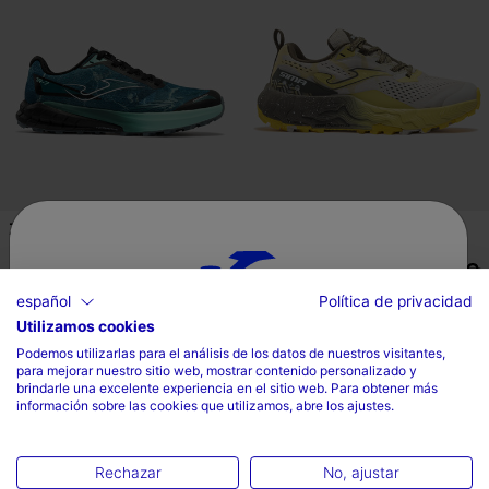
Zapatillas Trail Tr-7 26 Unisex
Zapatillas Trail Sima Lady 26
Petróleo
Mujer Camel
Mex$ 2.799,00
Mex$ 2.199,00
español
Política de privacidad
2 Colores
Utilizamos cookies
Selecciona tu país e idioma
Podemos utilizarlas para el análisis de los datos de nuestros visitantes,
para mejorar nuestro sitio web, mostrar contenido personalizado y
País
brindarle una excelente experiencia en el sitio web. Para obtener más
5 sobre 5 de valoración de clientes
3.1 sobre 5 de valoración de clien
información sobre las cookies que utilizamos, abre los ajustes.
Mexico
Idioma
Rechazar
No, ajustar