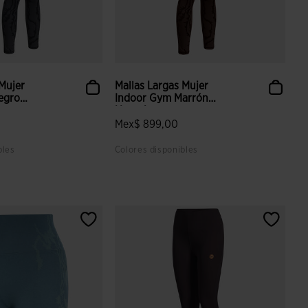
 Mujer
Mallas Largas Mujer
egro
Indoor Gym Marrón
Naranja
Mex$ 899,00
bles
Colores disponibles
 valoración de clientes
5 sobre 5 de valoración de clientes