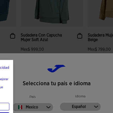
Sudadera Con Capucha
Sudadera Muje
Mujer Soft Azul
Beige
Mex$ 999,00
Mex$ 799,00
Colores disponibles
Colores disponi
acidad
 clientes
5 sobre 5 de valoración de clientes
3.1 sobre 5 de
mejorar
Selecciona tu país e idioma
que
Idioma
País
Español
Mexico