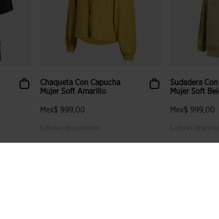
Chaqueta Con Capucha
Sudadera Con
Mujer Soft Amarillo
Mujer Soft Be
Mex$ 999,00
Mex$ 999,00
Colores disponibles
Colores disponi