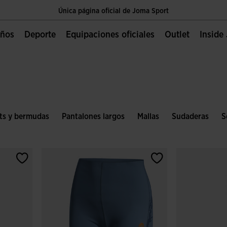
Única página oficial de Joma Sport
Envíos gratis a partir de $2 000.00 MXN
Niños
Deporte
Equipaciones oficiales
Outlet
Insid
Única página oficial de Joma Sport
Envíos gratis a partir de $2 000.00 MXN
Única página oficial de Joma Sport
ts y bermudas
Pantalones largos
Mallas
Sudaderas
S