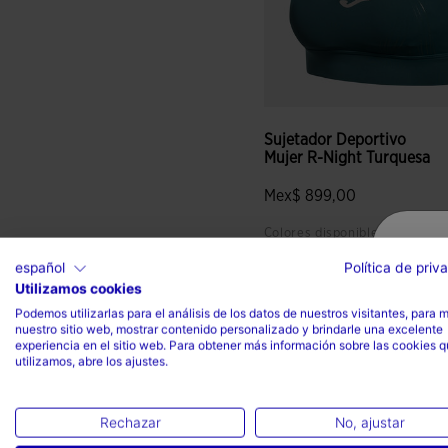
Sujetador Deportivo
Mujer R-Night Turquesa
Mex$ 899,00
Colores disponibles
español
Política de priv
Utilizamos cookies
4.1 sobre 5 de valoración de
Podemos utilizarlas para el análisis de los datos de nuestros visitantes, para 
nuestro sitio web, mostrar contenido personalizado y brindarle una excelente
experiencia en el sitio web. Para obtener más información sobre las cookies 
utilizamos, abre los ajustes.
Rechazar
No, ajustar