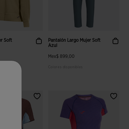
r Soft
Pantalón Largo Mujer Soft
Azul
Mex$ 899,00
bles
Colores disponibles
 valoración de clientes
3.7 sobre 5 de valoración de clientes