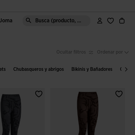
e Joma
Busca (producto, estilo, área, ect.)
Ocultar filtros
Ordenar por
ets
Chubasqueros y abrigos
Bikinis y Bañadores
Casual