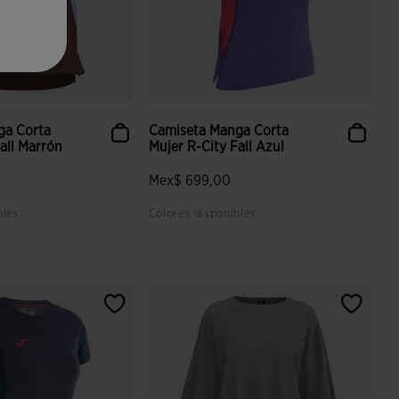
ga Corta
Camiseta Manga Corta
all Marrón
Mujer R-City Fall Azul
Mex$ 699,00
bles
Colores disponibles
aloración de clientes
3.4 sobre 5 de valoración de clientes