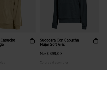
 Capucha
Sudadera Con Capucha
ige
Mujer Soft Gris
Mex$ 899,00
bles
Colores disponibles