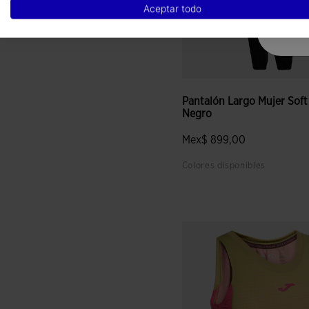
Aceptar todo
Pantalón Largo Mujer Soft
Negro
Mex$ 899,00
Colores disponibles
5 sobre 5 de valoración de c