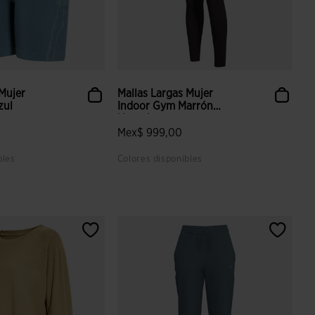
 Mujer
Mallas Largas Mujer
zul
Indoor Gym Marrón
Naranja
Mex$ 999,00
bles
Colores disponibles
 valoración de clientes
4.5 sobre 5 de valoración de clientes