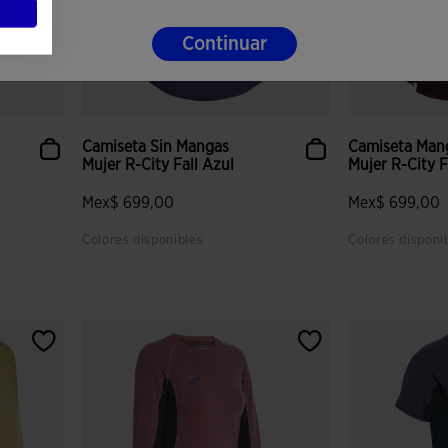
Continuar
Camiseta Sin Mangas
Camiseta Man
Mujer R-City Fall Azul
Mujer R-City F
Mex$ 699,00
Mex$ 699,00
Colores disponibles
Colores disponi
lientes
5 sobre 5 de valoración de clientes
5 sobre 5 de v