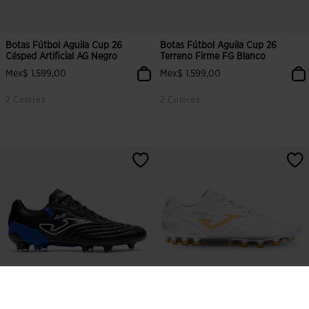
Botas Fútbol Aguila Cup 26
Botas Fútbol Aguila Cup 26
Césped Artificial AG Negro
Terreno Firme FG Blanco
Mex$ 1.599,00
Mex$ 1.599,00
2 Colores
2 Colores