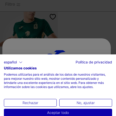
Filtro
español
Política de privacidad
Utilizamos cookies
Selecciona tu país e idioma
Camiseta Manga Corta 2ª
Podemos utilizarlas para el análisis de los datos de nuestros visitantes,
Equipación TSV 1860 M...
para mejorar nuestro sitio web, mostrar contenido personalizado y
País
brindarle una excelente experiencia en el sitio web. Para obtener más
Mex$ 1.799,00
información sobre las cookies que utilizamos, abre los ajustes.
Mexico
Idioma
Rechazar
No, ajustar
Español
Aceptar todo
3.7 sobre 5 de valoración de clientes