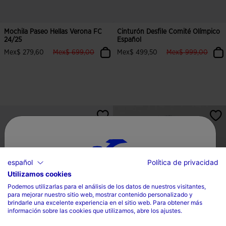
Mochila Paseo Hellas Verona FC
Cinturón Desfile Comité Olímpico
24/25
Español
label.price.reduced.from
label.price.to
label.price.reduce
label.
Mex$ 279,60
Mex$ 699,00
Mex$ 499,50
Mex$ 999,00
español
Política de privacidad
Utilizamos cookies
Selecciona tu país e idioma
Podemos utilizarlas para el análisis de los datos de nuestros visitantes,
para mejorar nuestro sitio web, mostrar contenido personalizado y
País
brindarle una excelente experiencia en el sitio web. Para obtener más
información sobre las cookies que utilizamos, abre los ajustes.
Mexico