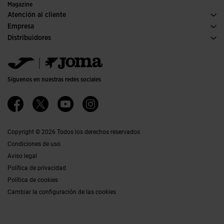
Ediciones especiales
Magazine
Atención al cliente
Condiciones de compra
Empresa
Transporte y entrega
Historia
Distribuidores
Devoluciones
Código de conducta
Almacén distribuidores
Guía de tallas
Política de calidad y medio ambiente
Jomanet
FAQs
Trabaja con nosotros
Área marketing
Contacto
Accesibilidad
Contacto
Síguenos en nuestras redes sociales
Canal Ético
Afiliados
Copyright © 2026 Todos los derechos reservados
Condiciones de uso
Aviso legal
Política de privacidad
Política de cookies
Cambiar la configuración de las cookies