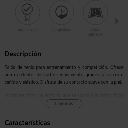
Alta calidad
Durabilidad
Falda
Libe
pantalón
movi
Descripción
Falda de tenis para entrenamiento y competición. Ofrece
una excelente libertad de movimiento gracias a su corte
ceñido y elástico. Disfruta de su contacto suave con la piel.
Incorpora cinturilla elástica, que se ajusta a la forma física
de la tenista y fija la prenda en todo momento. Es
Leer más
ligeramente más larga por detrás y, junto con las aberturas
laterales, permite un juego más cómodo. Lleva short
Características
interior incluido, que se adapta de forma ergonómica y