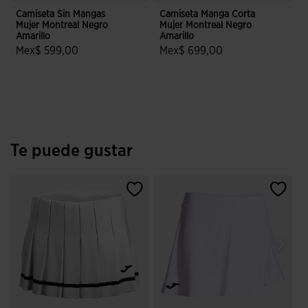
Camiseta Sin Mangas
Camiseta Manga Corta
Z
Mujer Montreal Negro
Mujer Montreal Negro
2
Amarillo
Amarillo
Mex$ 599,00
Mex$ 699,00
3.8 sobre 5 de valoración de clientes
3.4 sobre 5 de valoración de clien
Te puede gustar