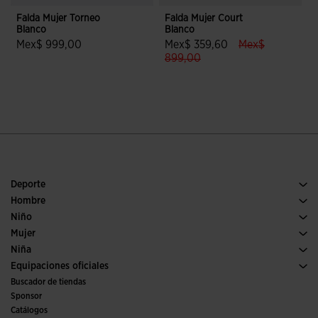
Falda Mujer Torneo
Falda Mujer Court
F
Blanco
Blanco
V
label.price.red
Mex$ 999,00
Mex$ 359,60
Mex$
label.price.to
3.5 sobre 5 de valoración de clientes
899,00
3.5 sobre 5 de valoración de clien
Deporte
Running
Hombre
Fútbol
Calzado Hombre
Niño
Pádel
Deporte
Ver todo ropa niño
Mujer
Tenis
Calzado Mujer
Niña
Trail running
Deporte
Ver todo ropa niña
Equipaciones oficiales
Fútbol
Buscador de tiendas
Fútbol sala
Sponsor
Comités y Federaciones
Catálogos