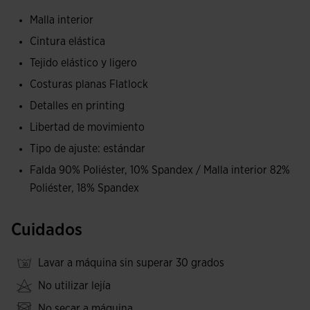
previene las irritaciones gracias a las costuras planas
Malla interior
Flatlock de la zona de la ingle.
Cintura elástica
Fabricación en tejido de alta calidad, ligero y elástico para
Tejido elástico y ligero
no poner límites a la movilidad.
Costuras planas Flatlock
Detalles en printing
Logotipo Joma en printing de goma.
Libertad de movimiento
Tipo de ajuste: estándar
Falda 90% Poliéster, 10% Spandex / Malla interior 82%
Poliéster, 18% Spandex
Cuidados
Lavar a máquina sin superar 30 grados
No utilizar lejía
No secar a máquina