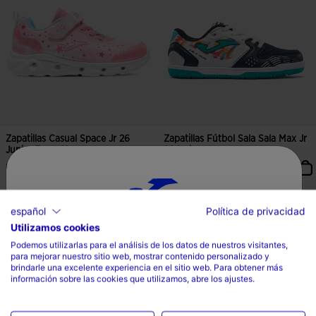
Zapatillas Casual Space Jr 26
Zapatillas Fútbol Sala Sala Max Jr
Junior Rosa Cla...
26 Indoor ...
Mex$ 999,00
Mex$ 899,00
2 Colores
español
Política de privacidad
Utilizamos cookies
Selecciona tu país e idioma
Podemos utilizarlas para el análisis de los datos de nuestros visitantes,
5 sobre 5 de valoración de clientes
3.9 sobre 5 de valoración de clien
para mejorar nuestro sitio web, mostrar contenido personalizado y
País
brindarle una excelente experiencia en el sitio web. Para obtener más
información sobre las cookies que utilizamos, abre los ajustes.
Mexico
Idioma