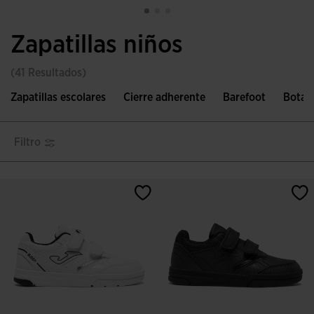
Zapatillas niños
(41 Resultados)
Zapatillas escolares
Cierre adherente
Barefoot
Botas 
Filtro