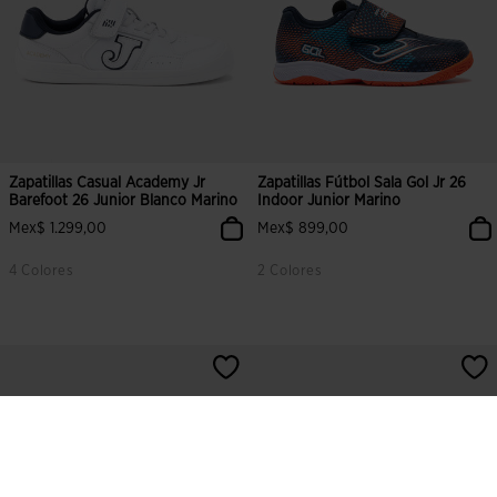
Zapatillas Casual Academy Jr
Zapatillas Fútbol Sala Gol Jr 26
Barefoot 26 Junior Blanco Marino
Indoor Junior Marino
Mex$ 1.299,00
Mex$ 899,00
4 Colores
2 Colores