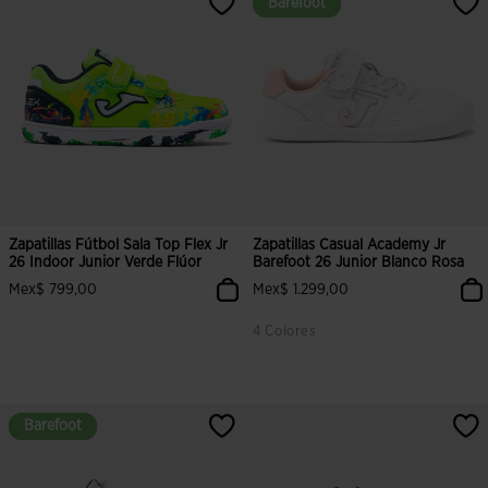
Barefoot
Barefoot
Zapatillas Fútbol Sala Top Flex Jr
Zapatillas Casual Academy Jr
26 Indoor Junior Verde Flúor
Barefoot 26 Junior Blanco Rosa
Mex$ 799,00
Mex$ 1.299,00
4 Colores
Barefoot
Barefoot