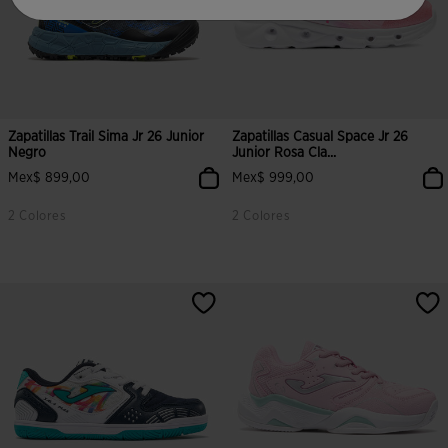
Zapatillas Trail Sima Jr 26 Junior
Zapatillas Casual Space Jr 26
Negro
Junior Rosa Cla...
Mex$ 899,00
Mex$ 999,00
2 Colores
2 Colores
4.6 sobre 5 de valoración de clientes
5 sobre 5 de valoración de cliente