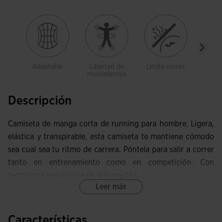
Adaptable
Libertad de
Limita olores
Trans
movimientos
Descripción
Camiseta de manga corta de running para hombre. Ligera,
elástica y transpirable, esta camiseta te mantiene cómodo
sea cual sea tu ritmo de carrera. Póntela para salir a correr
tanto en entrenamiento como en competición. Con
tecnología reguladora de la humedad.
Leer más
Esta camiseta con cuello redondo elástico tiene un
cubrecosturas interior que protege frente a las rozaduras.
Características