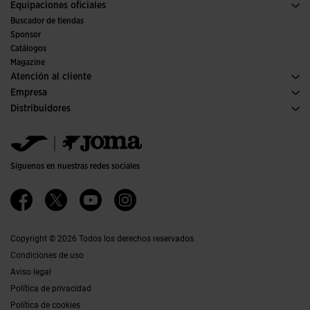
Deporte
Ver todo ropa niña
Equipaciones oficiales
Fútbol
Buscador de tiendas
Fútbol sala
Sponsor
Comités y Federaciones
Catálogos
Ediciones especiales
Magazine
Atención al cliente
Condiciones de compra
Empresa
Transporte y entrega
Historia
Distribuidores
Devoluciones
Código de conducta
Almacén distribuidores
Guía de tallas
Política de calidad y medio ambiente
Jomanet
FAQs
Trabaja con nosotros
Área marketing
Contacto
Accesibilidad
Contacto
Síguenos en nuestras redes sociales
Canal Ético
Afiliados
Copyright © 2026 Todos los derechos reservados
Condiciones de uso
Aviso legal
Política de privacidad
Política de cookies