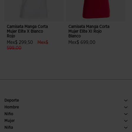
Camiseta Manga Corta
Camiseta Manga Corta
C
Mujer Elite X Blanco
Mujer Elite XI Rojo
H
Rojo
Blanco
B
label.price.reduced.from
Mex$ 299,50
Mex$
Mex$ 699,00
label.price.to
599,00
5 sobre 5 de valoración de cliente
5 sobre 5 de valoración de clientes
Deporte
Running
Hombre
Fútbol
Calzado Hombre
Niño
Pádel
Deporte
Ver todo ropa niño
Mujer
Tenis
Calzado Mujer
Niña
Trail running