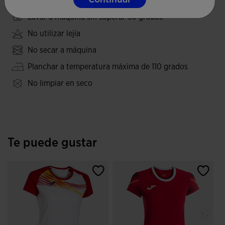
incluye un dibujo sublimado multicolor en el pecho, que
Lavar a máquina sin superar 30 grados
aporta un toque moderno y crea un efecto óptico
inigualable.
No utilizar lejía
No secar a máquina
Logotipo Joma serigrafiado.
Planchar a temperatura máxima de 110 grados
No limpiar en seco
Te puede gustar