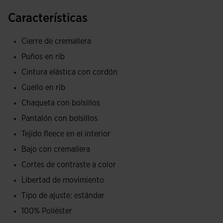
La chaqueta es abierta con cremallera y con bolsillos
Características
laterales para que guardes tus imprescindible. Está
confeccionada con rib en cuello, bajo y puños que permite
Cierre de cremallera
un ajuste perfecto para aislar del frío. Presenta un diseño
Puños en rib
que se caracteriza por los cortes de contraste a color en la
Cintura elástica con cordón
zona de los hombros, frontal superior y los ribetes
laterales.
Cuello en rib
Chaqueta con bolsillos
El pantalón cuenta con cintura elástica ajustable mediante
Pantalón con bolsillos
cordones y bolsillos con cremalleras en los laterales. De
Tejido fleece en el interior
esta manera, el futbolista podrá guardar y transportar
cómodamente sus objetos personales, como el móvil o las
Bajo con cremallera
llaves, sin preocuparse por perderlos. También posee
Cortes de contraste a color
cremalleras en el bajo para que vestirse y desvestirse sea
Libertad de movimiento
rápido y fácil. Su diseño es liso, con un único corte de
Tipo de ajuste: estándar
contraste a color en los laterales.
100% Poliéster