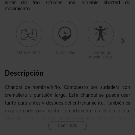
aislar del frío. Ofrecen una increíble libertad de
movimiento.
Ultra confort
Durabilidad
Libertad de
Bol
movimientos
Descripción
Chándal de hombre/niño. Compuesto por sudadera con
cremallera y pantalón largo. Este chándal se puede usar
tanto para antes y después del entrenamiento. También es
muy cómodo para vestir cómodamente en el día a día.
Abrígate con él en días de frío gracias a su tejido cálido
Leer más
interior mientras te mueves con total libertad.