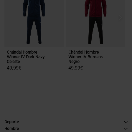
Chándal Hombre
Chándal Hombre
Winner IV Dark Navy
Winner IV Burdeos
C
Celeste
Negro
R
49,99€
49,99€
5 sobre 5 de valoración de clientes
5 sobre 5 de valoración de cliente
Deporte
Running
Hombre