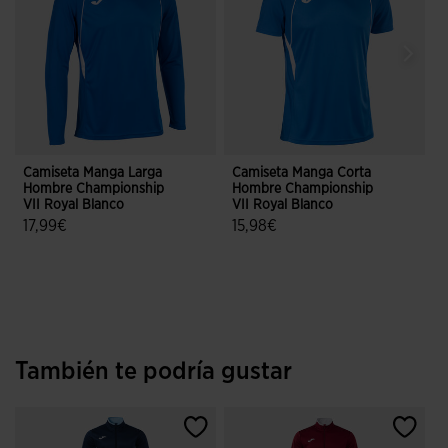
Camiseta Manga Larga
Camiseta Manga Corta
Hombre Championship
Hombre Championship
C
VII Royal Blanco
VII Royal Blanco
B
17,99€
15,98€
5 sobre 5 de valoración de clientes
5 sobre 5 de valoración de cliente
También te podría gustar