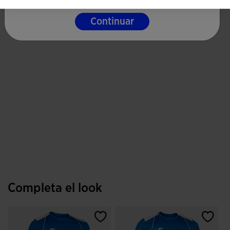
Continuar
Completa el look