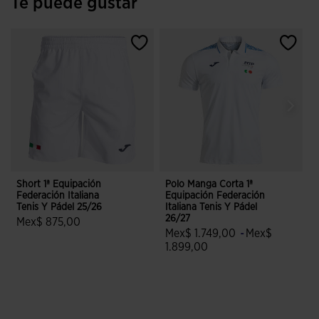
Te puede gustar
Short 1ª Equipación
Polo Manga Corta 1ª
C
Federación Italiana
Equipación Federación
E
Tenis Y Pádel 25/26
Italiana Tenis Y Pádel
I
26/27
2
Mex$ 875,00
Mex$ 1.749,00
-
Mex$
5 sobre 5 de valoración de clientes
1.899,00
3.2 sobre 5 de valoración de clien