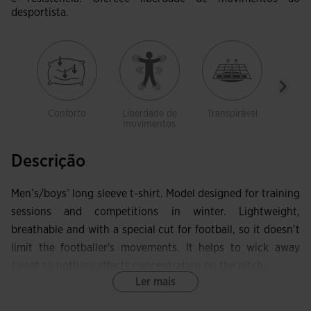
desportista.
Conforto
Liberdade de
Transpirável
Le
movimentos
Descrição
Men’s/boys’ long sleeve t-shirt. Model designed for training
sessions and competitions in winter. Lightweight,
breathable and with a special cut for football, so it doesn’t
limit the footballer's movements. It helps to wick away
sweat so nothing affects concentration on the pitch.
Ler mais
This t-shirt features a round neck and forward seams on