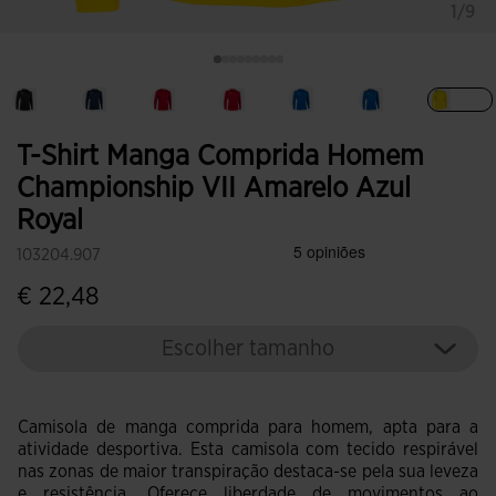
1/9
Sele
T-Shirt Manga Comprida Homem
Championship VII Amarelo Azul
Royal
103204.907
€ 22,48
Escolher tamanho
Camisola de manga comprida para homem, apta para a
atividade desportiva. Esta camisola com tecido respirável
nas zonas de maior transpiração destaca-se pela sua leveza
e resistência. Oferece liberdade de movimentos ao