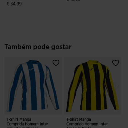
€ 34,99
3$8 em 5 avaliação de clientes
5 em 5 avaliação de clientes
Também pode gostar
T-Shirt Manga
T-Shirt Manga
T
Comprida Homem Inter
Comprida Homem Inter