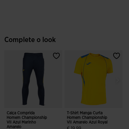
Complete o look
Calça Comprida
T-Shirt Manga Curta
T
Homem Championship
Homem Championship
VII Azul Marinho
VII Amarelo Azul Royal
V
Amarelo
€ 19,99