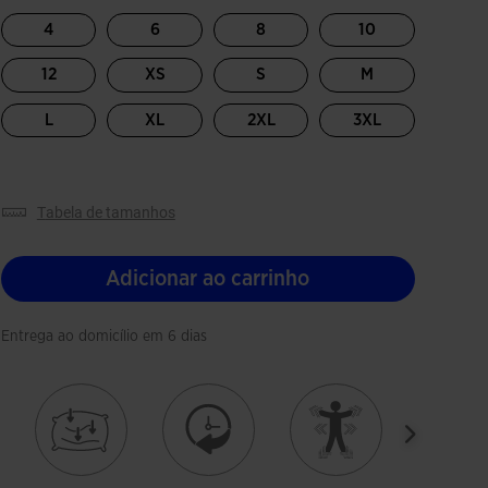
4
6
8
10
12
XS
S
M
L
XL
2XL
3XL
tabela de tamanhos
Adicionar ao carrinho
Entrega ao domicílio em 6 dias