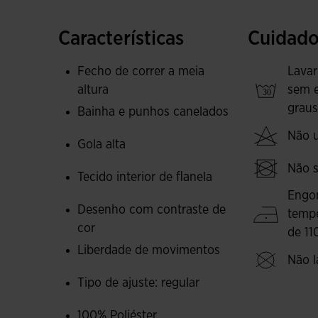
Foi confeccionada com um tecido macio e resist
Características
Cuidado
fleece, que ajuda a manter a temperatura corpo
temperaturas. Tudo isso faz desta peça uma sw
Fecho de correr a meia
Lavar
em nenhuma das suas atividades desportivas.
altura
sem 
graus
Bainha e punhos canelados
O seu design caracteriza-se pelos cortes em co
Não ut
superior e rebordo lateral. Um básico no guar
Gola alta
futebolista.
Não s
Tecido interior de flanela
Logótipo Joma bordado.
Engo
Desenho com contraste de
temp
cor
de 11
Liberdade de movimentos
Não l
Tipo de ajuste: regular
100% Poliéster