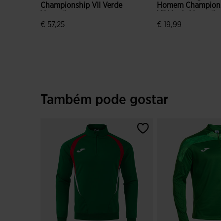
Championship VII Verde
Homem Champion
Vermelho
VII Verde Vermelh
€ 57,25
€ 19,99
4$9 em 5 avaliação de clientes
5 em 5 avaliação d
Também pode gostar