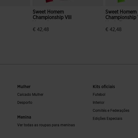
Sweet Homem
Sweet Homem
Championship VIII
Championship V
Vermelho
Verde Fluoresc
€ 42,48
€ 42,48
 de clientes
5 em 5 avaliação de clientes
3$6 em 5 avali
Mulher
Kits oficiais
Calcado Mulher
Futebol
Desporto
Interior
Comités e Federações
Menina
Edições Especiais
Ver todas as roupas para meninas