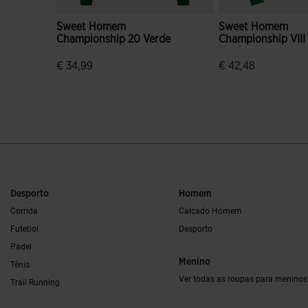
Sweet Homem
Sweet Homem
Championship 20 Verde
Championship VIII
Vermelho
Verde
€ 34,99
€ 42,48
5 em 5 avaliação de clientes
4$3 em 5 avaliação
Desporto
Homem
Corrida
Calcado Homem
Futebol
Desporto
Padel
Menino
Ténis
Ver todas as roupas para meninos
Trail Running