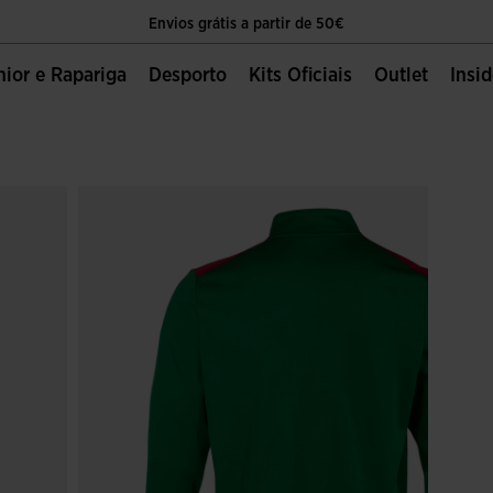
Envios grátis a partir de 50€
O único sítio oficial da Joma Sport
unior e Rapariga
Desporto
Kits Oficiais
Outlet
Insi
Envios grátis a partir de 50€
O único sítio oficial da Joma Sport
Envios grátis a partir de 50€