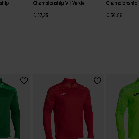
ship
Championship VII Verde
Championship V
o
Branco
Branco
€ 57,25
€ 36,88
e clientes
3$5 em 5 avaliação de clientes
5 em 5 avaliaç