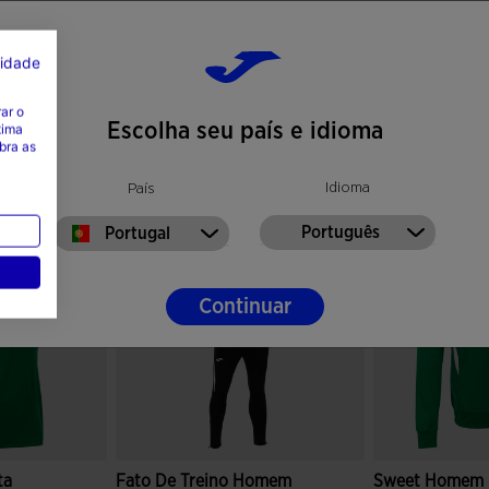
cidade
ar o
Escolha seu país e idioma
tima
bra as
Idioma
País
Português
Portugal
Continuar
ta
Fato De Treino Homem
Sweet Homem