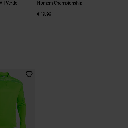
II Verde
Homem Championship
VII Verde Branco
€ 19,99
ão de clientes
4$3 em 5 avaliação de clientes