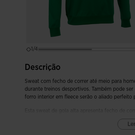
1/4
Descrição
Sweat com fecho de correr até meio para hom
durante treinos desportivos. Também pode ser u
forro interior em fleece serão o aliado perfeit
Esta sweat de gola alta apresenta fecho de co
têxtil para evitar o atrito com o pescoço. Além
Le
para garantir liberdade de movimentos, acabam
proporcionar um ajuste mais confortável e prot