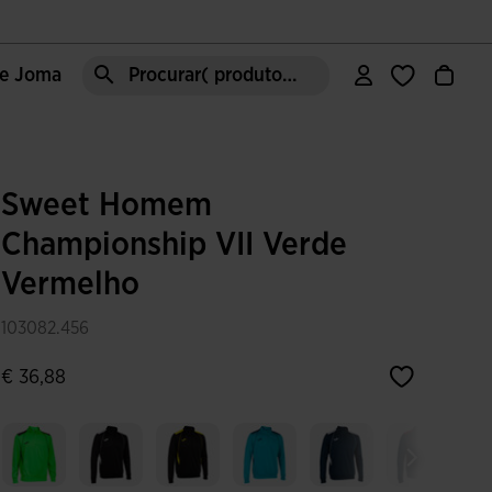
de Joma
Procurar( produto, moda, área, etc)
Sweet Homem
Championship VII Verde
Vermelho
103082.456
€ 36,88