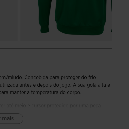
em/miúdo. Concebida para proteger do frio
tilizada antes e depois do jogo. A sua gola alta e
o para manter a temperatura do corpo.
rrer até meio e cursor protegido por uma peça
 disso, possui costuras avançadas na parte frontal
r mais
ento canelado (rib) na barra e nos punhos para
eção contra o frio.