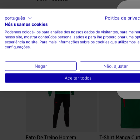
português
Política de priva
Nós usamos cookies
Podemos colocá-los para análise dos nossos dados de visitantes, para melhor
nosso site, mostrar conteúdos personalizados e para lhe proporcionar uma óp
experiência no site. Para mais informações sobre os cookies que utilizamos, a
configurações.
Complete o look
Negar
Não, ajustar
Aceitar todos
Fato De Treino Homem
T-Shirt Manga Cur