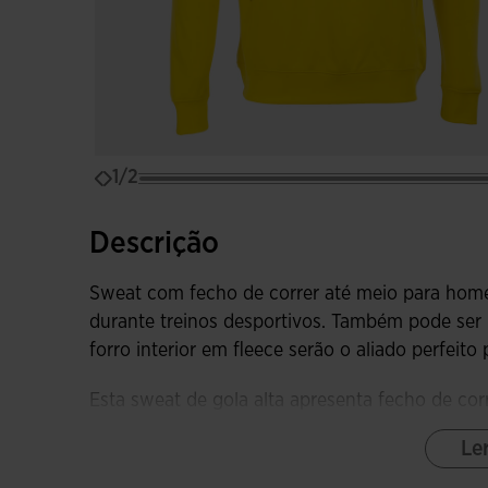
1/2
Descrição
Sweat com fecho de correr até meio para hom
durante treinos desportivos. Também pode ser u
forro interior em fleece serão o aliado perfeit
Esta sweat de gola alta apresenta fecho de co
têxtil para evitar o atrito com o pescoço. Além
Le
para garantir liberdade de movimentos, acabam
proporcionar um ajuste mais confortável e prot