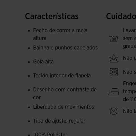
Foi confeccionada com um tecido macio e resist
Características
Cuidado
fleece, que ajuda a manter a temperatura corpo
temperaturas. Tudo isso faz desta peça uma sw
Fecho de correr a meia
Lavar
em nenhuma das suas atividades desportivas.
altura
sem 
graus
Bainha e punhos canelados
O seu design caracteriza-se pelos cortes em co
Não ut
superior e rebordo lateral. Um básico no guar
Gola alta
futebolista.
Não s
Tecido interior de flanela
Logótipo Joma bordado.
Engo
Desenho com contraste de
temp
cor
de 11
Liberdade de movimentos
Não l
Tipo de ajuste: regular
100% Poliéster