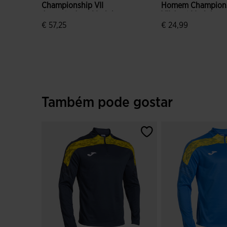
Championship VII
Homem Champion
Amarelo Azul Marinho
VII Azul Marinho
Amarelo
€ 57,25
€ 24,99
4$6 em 5 avaliação de clientes
4$9 em 5 avaliação
Também pode gostar