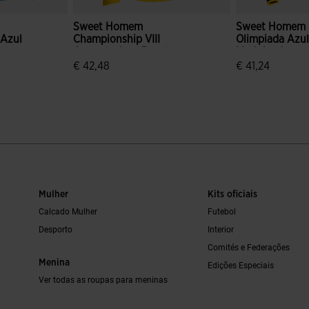
Sweet Homem
Sweet Homem
 Azul
Championship VIII
Olimpiada Azu
Amarelo Azul Royal
Marinho Amare
€ 42,48
€ 41,24
e clientes
5 em 5 avaliação de clientes
5 em 5 avaliaç
Mulher
Kits oficiais
Calcado Mulher
Futebol
Desporto
Interior
Comités e Federações
Menina
Edições Especiais
Ver todas as roupas para meninas