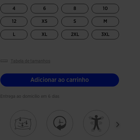
4
6
8
10
12
XS
S
M
L
XL
2XL
3XL
tabela de tamanhos
Adicionar ao carrinho
Entrega ao domicílio em 6 dias