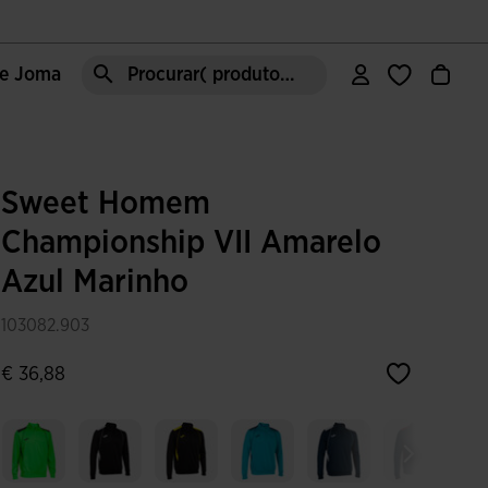
de Joma
Procurar( produto, moda, área, etc)
Sweet Homem
Championship VII Amarelo
Azul Marinho
103082.903
€ 36,88