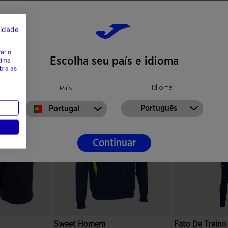
cidade
ar o
Escolha seu país e idioma
tima
bra as
Idioma
País
Português
Portugal
Continuar
Sweet Homem
Fato De Trein