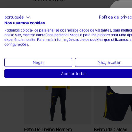
português
Política de priva
Nós usamos cookies
Podemos colocá-los para análise dos nossos dados de visitantes, para melhor
nosso site, mostrar conteúdos personalizados e para lhe proporcionar uma óp
experiência no site. Para mais informações sobre os cookies que utilizamos, a
configurações.
Complete o look
Negar
Não, ajustar
Aceitar todos
Fato De Treino Homem
Bermuda Calção