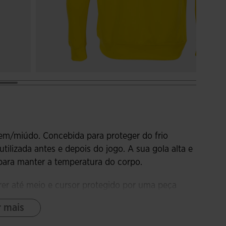
em/miúdo. Concebida para proteger do frio
tilizada antes e depois do jogo. A sua gola alta e
o para manter a temperatura do corpo.
rrer até meio e cursor protegido por uma peça
 disso, possui costuras avançadas na parte frontal
r mais
ento canelado (rib) na barra e nos punhos para
eção contra o frio.