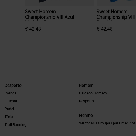
Sweet Homem
Sweet Homem
Championship VIII Azul
Championship VIII
Marinho Escuro
Royal Amarelo
Amarelo
€ 42,48
€ 42,48
4$9 em 5 avaliação de clientes
5 em 5 avaliação d
Desporto
Homem
Corrida
Calcado Homem
Futebol
Desporto
Padel
Menino
Ténis
Ver todas as roupas para meninos
Trail Running