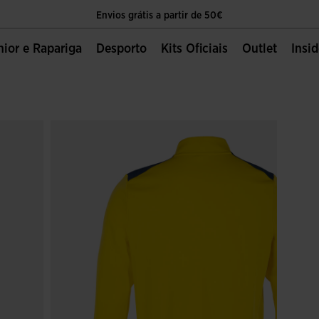
Envios grátis a partir de 50€
O único sítio oficial da Joma Sport
unior e Rapariga
Desporto
Kits Oficiais
Outlet
Insi
Envios grátis a partir de 50€
O único sítio oficial da Joma Sport
Envios grátis a partir de 50€