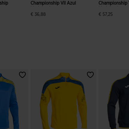
ship
Championship VII Azul
Championship V
Marinho Amarelo
Marinho Amare
€ 36,88
€ 57,25
 de clientes
3$8 em 5 avaliação de clientes
4$9 em 5 avali