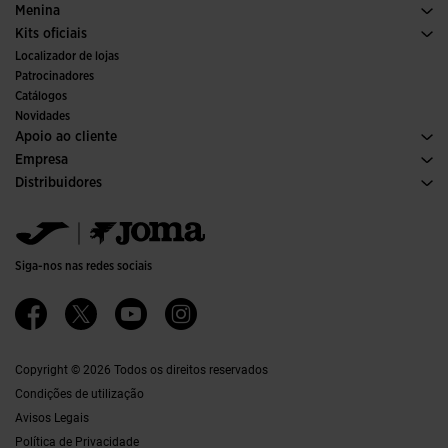
Calcado Mulher
Menina
Trail Running
Desporto
Ver todas as roupas para meninas
Kits oficiais
Futebol
Localizador de lojas
Interior
Patrocinadores
Comités e Federações
Catálogos
Edições Especiais
Novidades
Apoio ao cliente
Condições de Compra
Empresa
Transporte e entrega
Histórico
Distribuidores
Devoluções
Código de Conduta
Armazém de Distribuiçaõ
Formulário de devolução
Canal ético
Jomanet
Tabela de Tamanhos
Qualidade e política ambiental
Área de Marketing
FAQs
Trabalhar Connosco
Contactos
Siga-nos nas redes sociais
Contactos
Acessibilidade
Afiliações
Ethics Channel
Copyright © 2026 Todos os direitos reservados
Condições de utilização
Avisos Legais
Política de Privacidade