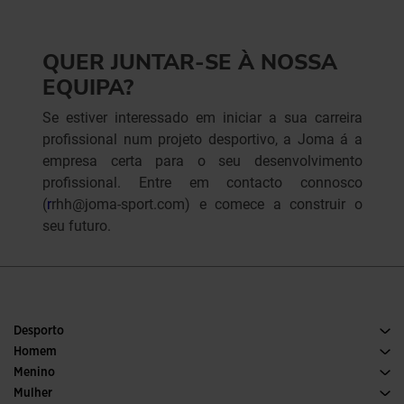
QUER JUNTAR-SE À NOSSA
EQUIPA?
Se estiver interessado em iniciar a sua carreira
profissional num projeto desportivo, a Joma á a
empresa certa para o seu desenvolvimento
profissional. Entre em contacto connosco
(
r
rhh@joma-sport.com) e comece a construir o
seu futuro.
Desporto
Corrida
Homem
Futebol
Calcado Homem
Menino
Padel
Desporto
Ver todas as roupas para meninos
Mulher
Ténis