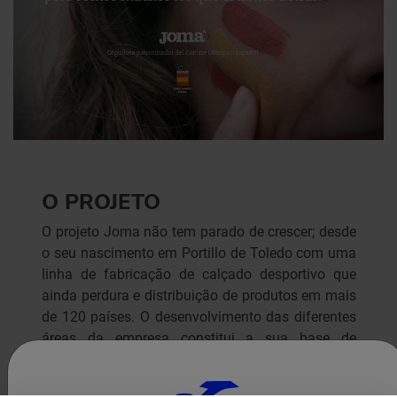
O PROJETO
O projeto Joma não tem parado de crescer; desde
o seu nascimento em Portillo de Toledo com uma
linha de fabricação de calçado desportivo que
ainda perdura e distribuição de produtos em mais
de 120 países. O desenvolvimento das diferentes
áreas da empresa constitui a sua base de
crescimento: partindo da conceção/design do
produto, fabricação, testes de rendimento,