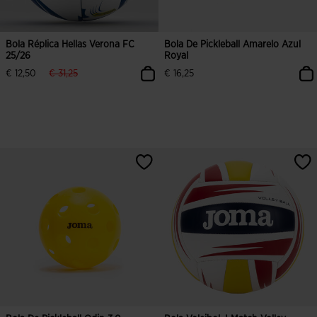
Bola Réplica Hellas Verona FC
Bola De Pickleball Amarelo Azul
25/26
Royal
label.price.reduced.from
label.price.to
€ 12,50
€ 31,25
€ 16,25
4$7 em 5 avaliação de clientes
4$2 em 5 avaliação de clientes