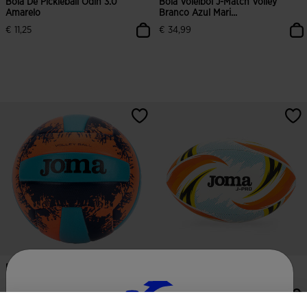
Bola De Pickleball Odin 3.0
Bola Voleibol J-Match Volley
Amarelo
Branco Azul Mari...
€ 11,25
€ 34,99
4$9 em 5 avaliação de clientes
4$3 em 5 avaliação de clientes
Bola Voleibol J-Pro Volley Coral
Bola Râguebi J-Pro Rugby
Fluorescente...
Branco Laranja
€ 57,49
€ 74,98