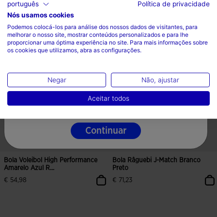
português
Política de privacidade
Nós usamos cookies
Escolha seu país e idioma
Podemos colocá-los para análise dos nossos dados de visitantes, para
melhorar o nosso site, mostrar conteúdos personalizados e para lhe
País
proporcionar uma óptima experiência no site. Para mais informações sobre
5 em 5 avaliação de clientes
4$9 em 5 avaliação de clientes
os cookies que utilizamos, abra as configurações.
Portugal
Idioma
Negar
Não, ajustar
Português
Aceitar todos
Continuar
Bola Voleibol High Performance
Bola Râguebi J-Match Branco
Amarelo Azul R...
Preto
€ 54,98
€ 71,23