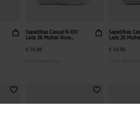
Sapatilhas Casual N-100
Sapatilhas Ca
Lady 26 Mulher Rosa
Lady 26 Mulhe
Claro
Marinho
€ 54,98
€ 54,98
Cores disponíveis
Cores disponíve