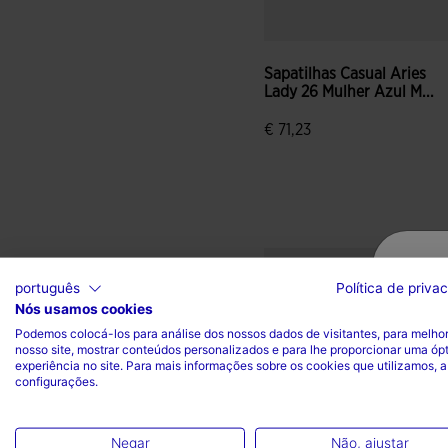
Sapatilhas Casual Aries
Lady 26 Mulher Azul M...
€ 71,23
5 em 5 avaliação de cliente
português
Política de priva
Nós usamos cookies
Podemos colocá-los para análise dos nossos dados de visitantes, para melhor
nosso site, mostrar conteúdos personalizados e para lhe proporcionar uma óp
experiência no site. Para mais informações sobre os cookies que utilizamos, a
configurações.
Negar
Não, ajustar