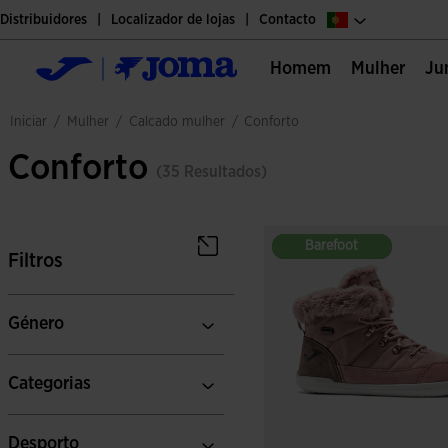
Distribuidores
Localizador de lojas
Contacto
Homem
Mulher
J
mulher
calcado mulher
iniciar
/
/
/
conforto
Conforto
(35 Resultados)
Barefoot
Barefoot
Filtros
Género
Categorias
Desporto