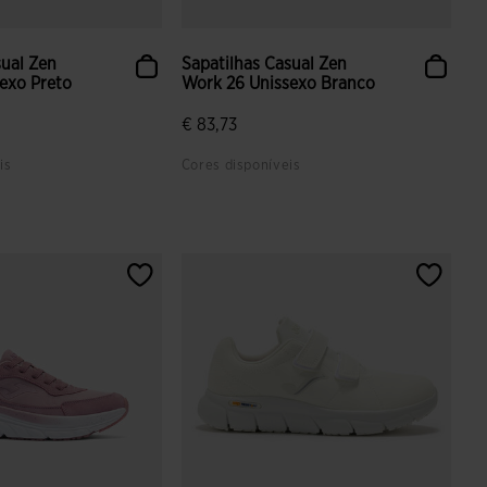
sual Zen
Sapatilhas Casual Zen
exo Preto
Work 26 Unissexo Branco
€ 83,73
is
Cores disponíveis
ção de clientes
4$6 em 5 avaliação de clientes