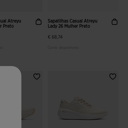
sual Atreyu
Sapatilhas Casual Atreyu
r Preto
Lady 26 Mulher Preto
€ 68,74
is
Cores disponíveis
ção de clientes
4$9 em 5 avaliação de clientes