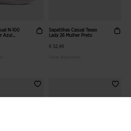
sual N-100
Sapatilhas Casual Teseo
r Azul
Lady 26 Mulher Preto
€ 52,49
is
Cores disponíveis