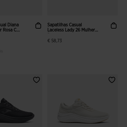
sual Diana
Sapatilhas Casual
 Rosa C...
Laceless Lady 26 Mulher
Pre...
€ 58,73
is
iação de clientes
4$7 em 5 avaliação de clientes