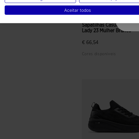
Aceitar todos
Sapatilhas Casual 500
Lady 23 Mulher Branco
€ 66,54
Cores disponíveis
4$5 em 5 avaliação de clien