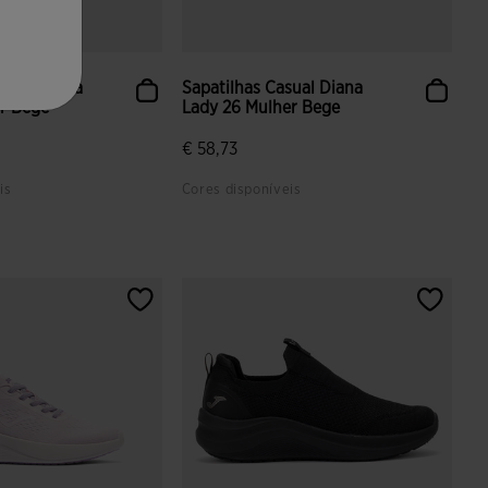
sual Atenea
Sapatilhas Casual Diana
r Bege
Lady 26 Mulher Bege
€ 58,73
is
Cores disponíveis
iação de clientes
4 em 5 avaliação de clientes