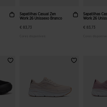
Sapatilhas Casual Zen
Sapatilhas Ca
Work 26 Unissexo Branco
Work 26 Uniss
€ 83,73
€ 83,73
Cores disponíveis
Cores disponíve
s
4$9 em 5 avaliação de clientes
5 em 5 avalia