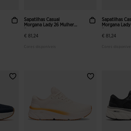
Sapatilhas Casual
Sapatilhas Ca
Morgana Lady 26 Mulher
Morgana Lady
Bege
Roxo
€ 81,24
€ 81,24
Cores disponíveis
Cores disponíve
s
5 em 5 avaliação de clientes
5 em 5 avalia