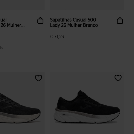
sual
Sapatilhas Casual 500
 26 Mulher
Lady 26 Mulher Branco
€ 71,23
is
ção de clientes
4$8 em 5 avaliação de clientes