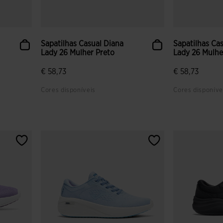
Sapatilhas Casual Diana
Sapatilhas Ca
Lady 26 Mulher Preto
Lady 26 Mulher
€ 58,73
€ 58,73
Cores disponíveis
Cores disponíve
tes
5 em 5 avaliação de clientes
3$7 em 5 aval