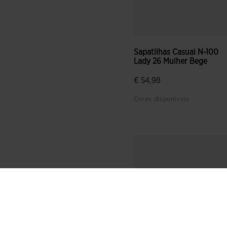
Sapatilhas Casual N-100
Lady 26 Mulher Bege
€ 54,98
Cores disponíveis