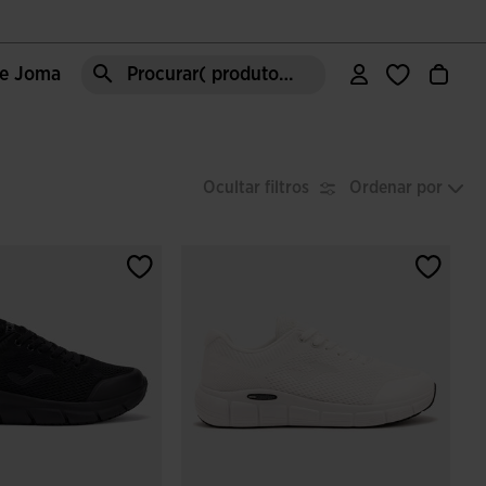
de Joma
Procurar( produto, moda, área, etc)
Ocultar filtros
Ordenar por