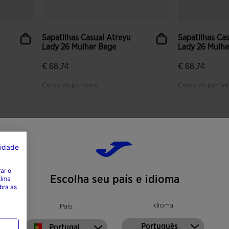
Sapatilhas Casual Atreyu
Sapatilhas Ca
Lady 26 Mulher Bege
Lady 26 Mulhe
€ 68,74
€ 68,74
Cores disponíveis
Cores disponíve
s
4$5 em 5 avaliação de clientes
5 em 5 avalia
cidade
ar o
Escolha seu país e idioma
tima
bra as
Idioma
País
Português
Portugal