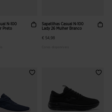
sual N-100
Sapatilhas Casual N-100
r Preto
Lady 26 Mulher Branco
€ 54,98
is
Cores disponíveis
iação de clientes
3$4 em 5 avaliação de clientes