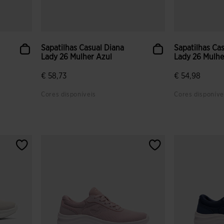
Sapatilhas Casual Diana
Sapatilhas Ca
Lady 26 Mulher Azul
Lady 26 Mulhe
€ 58,73
€ 54,98
Cores disponíveis
Cores disponíve
tes
4$8 em 5 avaliação de clientes
4$5 em 5 aval