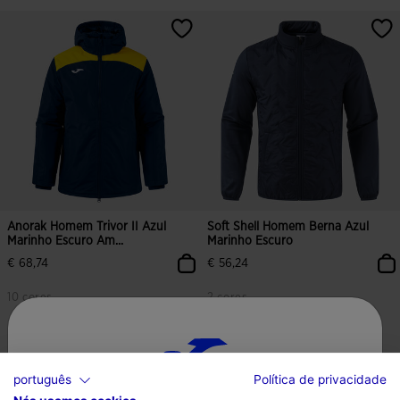
Anorak Homem Trivor II Azul
Soft Shell Homem Berna Azul
Marinho Escuro Am...
Marinho Escuro
€ 68,74
€ 56,24
10 cores
2 cores
português
Política de privacidade