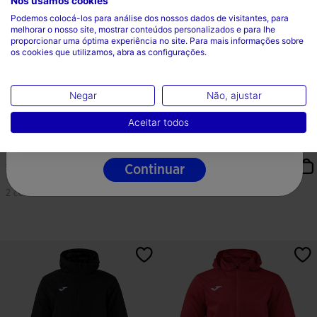
Nós usamos cookies
Escolha seu país e idioma
Podemos colocá-los para análise dos nossos dados de visitantes, para
melhorar o nosso site, mostrar conteúdos personalizados e para lhe
País
proporcionar uma óptima experiência no site. Para mais informações sobre
os cookies que utilizamos, abra as configurações.
Portugal
Idioma
Negar
Não, ajustar
Português
Aceitar todos
Soft Shell Homem Berna Preto
Anorak Homem Trivor II Azul
Marinho Escuro
€ 56,24
€ 68,74
Continuar
2 cores
10 cores