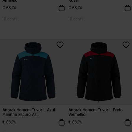
Amarelo
Royal
€ 68,74
€ 68,74
10 cores
10 cores
Anorak Homem Trivor II Azul
Anorak Homem Trivor II Preto
Marinho Escuro Az...
Vermelho
€ 68,74
€ 68,74