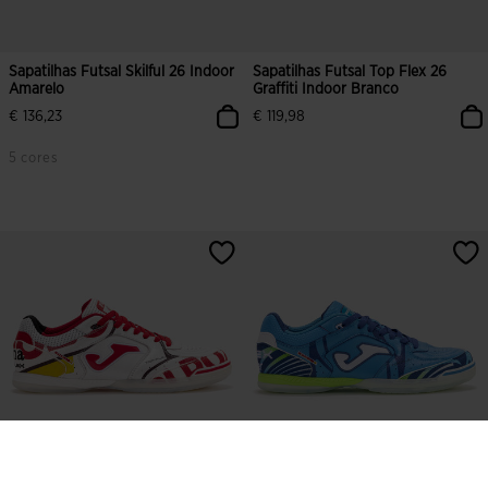
Sapatilhas Futsal Skilful 26 Indoor
Sapatilhas Futsal Top Flex 26
Amarelo
Graffiti Indoor Branco
€ 136,23
€ 119,98
5 cores