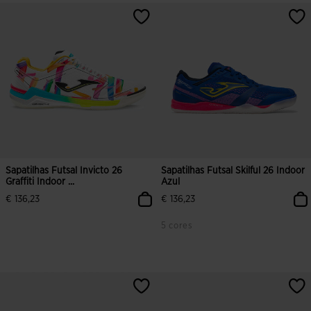
3$3 em 5 avaliação de clientes
4$7 em 5 avaliação de clientes
Sapatilhas Futsal Invicto 26
Sapatilhas Futsal Skilful 26 Indoor
Graffiti Indoor ...
Azul
€ 136,23
€ 136,23
5 cores
3$5 em 5 avaliação de clientes
4$6 em 5 avaliação de clientes