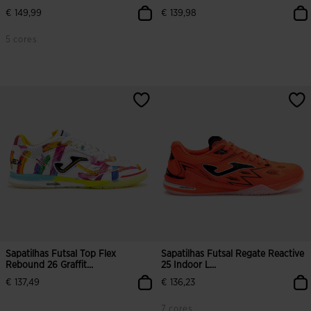
€ 149,99
€ 139,98
5 cores
5 em 5 avaliação de clientes
3$4 em 5 avaliação de clientes
Sapatilhas Futsal Top Flex
Sapatilhas Futsal Regate Reactive
Rebound 26 Graffit...
25 Indoor L...
€ 137,49
€ 136,23
7 cores