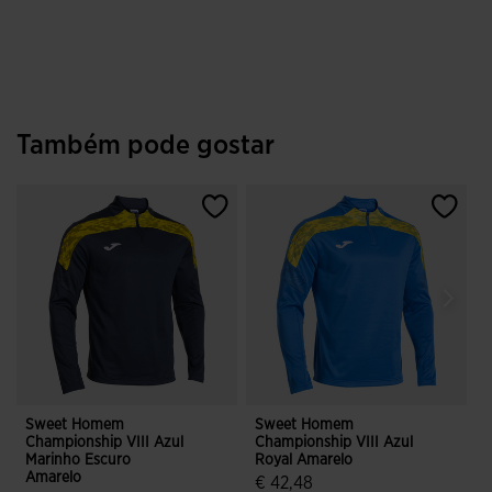
5 em 5 avaliação de clientes
Também pode gostar
Sweet Homem
Sweet Homem
Championship VIII Azul
Championship VIII Azul
C
Marinho Escuro
Royal Amarelo
A
Amarelo
€ 42,48