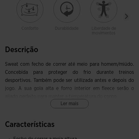
Conforto
Durabilidade
Liberdade de
Sua
movimentos
Descrição
Sweat com fecho de correr até meio para homem/miúdo.
Concebida para proteger do frio durante treinos
desportivos. Também pode ser utilizada antes e depois do
jogo. A sua gola alta e forro interior em fleece serão o
aliado perfeito para manter a temperatura do corpo.
Ler mais
Esta sweat de gola alta apresenta fecho de correr até meio
e cursor protegido por uma peça têxtil para evitar o atrito
Características
com o pescoço. Além disso, possui costuras avançadas na
parte frontal para garantir liberdade de movimentos,