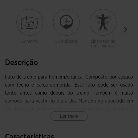
Conforto
Durabilidade
Liberdade de
Com 
movimentos
Descrição
Fato de treino para homem/criança. Composto por casaco
com fecho e calça comprida. Este fato pode ser usado
tanto antes como depois do treino. Também é muito
cómodo para vestir no dia a dia. Mantém-no aquecido em
dias frios graças ao seu tecido com forro interior, enquanto
Ler mais
se move com total liberdade.
A jaqueta é aberta com fecho e com bolsos laterais para
Características