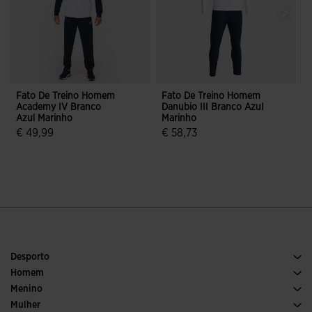
Fato De Treino Homem
Fato De Treino Homem
Academy IV Branco
Danubio III Branco Azul
V
Azul Marinho
Marinho
€
€ 49,99
€ 58,73
5 em 5 avaliação de clientes
5 em 5 avaliação de clientes
Desporto
Corrida
Homem
Futebol
Calcado Homem
Menino
Padel
Desporto
Ver todas as roupas para meninos
Mulher