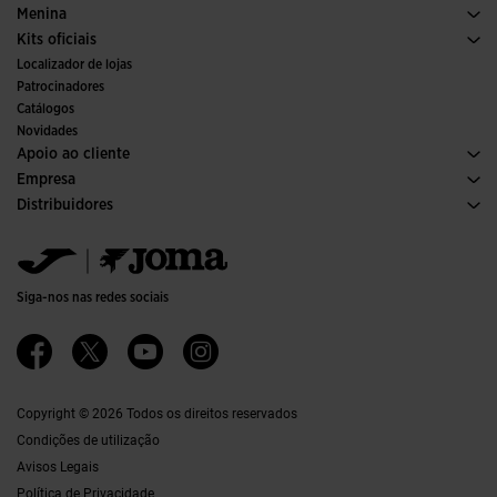
Ténis
Calcado Mulher
Menina
Trail Running
Desporto
Ver todas as roupas para meninas
Kits oficiais
Futebol
Localizador de lojas
Interior
Patrocinadores
Comités e Federações
Catálogos
Edições Especiais
Novidades
Apoio ao cliente
Condições de Compra
Empresa
Transporte e entrega
Histórico
Distribuidores
Devoluções
Código de Conduta
Armazém de Distribuiçaõ
Formulário de devolução
Canal ético
Jomanet
Tabela de Tamanhos
Qualidade e política ambiental
Área de Marketing
FAQs
Trabalhar Connosco
Contactos
Siga-nos nas redes sociais
Contactos
Acessibilidade
Afiliações
Ethics Channel
Copyright © 2026 Todos os direitos reservados
Condições de utilização
Avisos Legais
Política de Privacidade