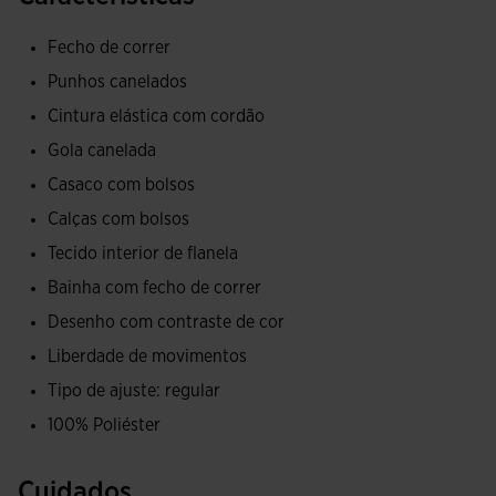
que guarde os seus essenciais. Está confeccionada com
acabamento canelado na gola, barra e punhos que permite
Fecho de correr
um ajuste perfeito para isolar do frio. Apresenta um design
Punhos canelados
caracterizado por recortes de cor contrastante na zona dos
Cintura elástica com cordão
ombros, parte frontal superior e acabamentos laterais.
Gola canelada
As calças contam com cintura elástica ajustável por cordão
Casaco com bolsos
e bolsos laterais com fecho. Deste modo, o futebolista
Calças com bolsos
poderá guardar e transportar confortavelmente os seus
Tecido interior de flanela
objetos pessoais, como o telemóvel ou as chaves, sem se
preocupar em perdê-los. Possuem também fechos na
Bainha com fecho de correr
bainha para que vestir e despir seja rápido e fácil. O seu
Desenho com contraste de cor
desenho é liso, com um único recorte de cor contrastante
Liberdade de movimentos
nas laterais.
Tipo de ajuste: regular
O fato de treino foi confeccionado com tecido suave,
100% Poliéster
confortável e resistente a abrasões e lavagens. Ambas as
peças têm forro interior em fleece, um material quente que
Cuidados