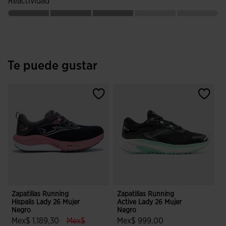
Reactividad
Te puede gustar
Zapatillas Running
Zapatillas Running
Z
Hispalis Lady 26 Mujer
Active Lady 26 Mujer
A
Negro
Negro
B
label.price.reduced.from
Mex$ 1.189,30
Mex$
Mex$ 999,00