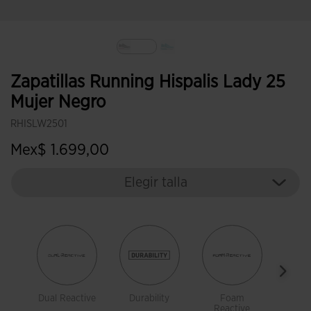
Seleccionado
Zapatillas Running Hispalis Lady 25
Mujer Negro
RHISLW2501
Mex$ 1.699,00
Elegir talla
Dual Reactive
Durability
Foam
Spo
Reactive