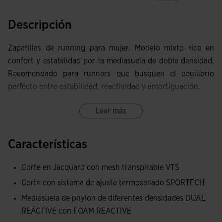
Descripción
Zapatillas de running para mujer. Modelo mixto rico en
confort y estabilidad por la mediasuela de doble densidad.
Recomendado para runners que busquen el equilibrio
perfecto entre estabilidad, reactividad y amortiguación.
Upper elaborado con mesh acabado en Jacquard, muy
Leer más
ligero y transpirable gracias a las perforaciones. que
optimizan la ventilación del sudor y permiten la circulación
Características
del aire dentro de las zapatillas. La tecnología avanzada
VTS incorporada mejora la transpirabilidad y el confort,
Corte en Jacquard con mesh transpirable VTS
reduciendo la acumulación de calor dentro de la zapatilla.
Corte con sistema de ajuste termosellado SPORTECH
Asegura que el pie se mantenga fresco y cómodo durante
Mediasuela de phylon de diferentes densidades DUAL
todo tu entrenamiento o competición.
REACTIVE con FOAM REACTIVE