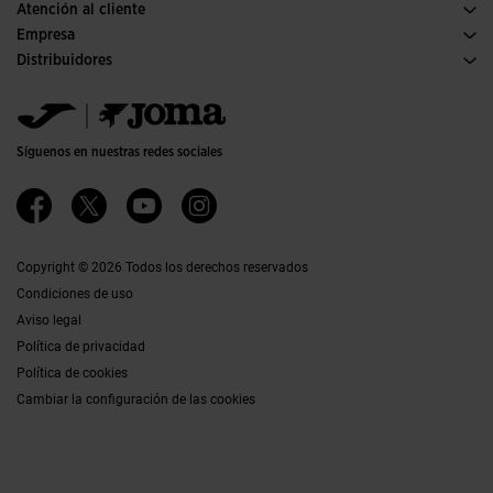
Atención al cliente
Condiciones de compra
Empresa
Transporte y entrega
Historia
Distribuidores
Devoluciones
Código de conducta
Almacén distribuidores
Guía de tallas
Política de calidad y medio ambiente
Jomanet
FAQs
Trabaja con nosotros
Área marketing
Contacto
Accesibilidad
Contacto
Síguenos en nuestras redes sociales
Canal Ético
Afiliados
Copyright © 2026 Todos los derechos reservados
Condiciones de uso
Aviso legal
Política de privacidad
Política de cookies
Cambiar la configuración de las cookies