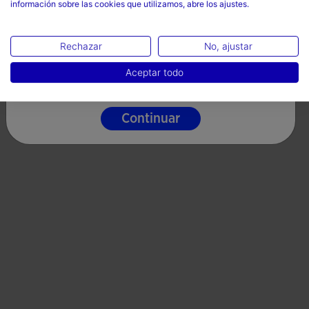
información sobre las cookies que utilizamos, abre los ajustes.
Mexico
No limpiar en seco
Idioma
Rechazar
No, ajustar
Español
Aceptar todo
Valoraciones (8)
Continuar