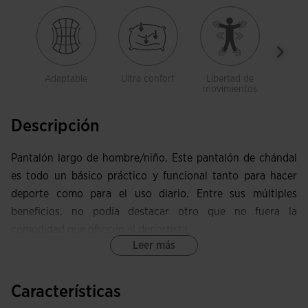
Adaptable
Ultra confort
Libertad de
Bol
movimientos
Descripción
Pantalón largo de hombre/niño. Este pantalón de chándal
es todo un básico práctico y funcional tanto para hacer
deporte como para el uso diario. Entre sus múltiples
beneficios, no podía destacar otro que no fuera la
comodidad que ofrecen al deportista.
Leer más
Incorpora cinturilla elástica con cordón interior, que se
ajusta a la perfección a cualquier forma física y que sujetan
Características
la prenda en todo momento. El bajo lleva cremalleras para