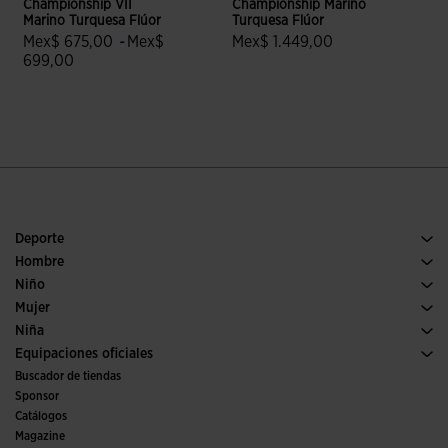
Championship VII
Championship Marino
Marino Turquesa Flúor
Turquesa Flúor
T
Mex$ 675,00
-
Mex$
Mex$ 1.449,00
699,00
5 sobre 5 de valoración de cliente
4.4 sobre 5 de valoración de clientes
Deporte
Running
Hombre
Fútbol
Calzado Hombre
Niño
Pádel
Deporte
Ver todo ropa niño
Mujer
Tenis
Calzado Mujer
Niña
Trail running
Deporte
Ver todo ropa niña
Equipaciones oficiales
Fútbol
Buscador de tiendas
Fútbol sala
Sponsor
Comités y Federaciones
Catálogos
Ediciones especiales
Magazine