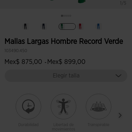
1/5
Seleccionado
Mallas Largas Hombre Record Verde
103490.450
Mex$ 875,00
Mex$ 899,00
-
Elegir talla
Durabilidad
Libertad de
Transpirable
Cos
movimientos
e