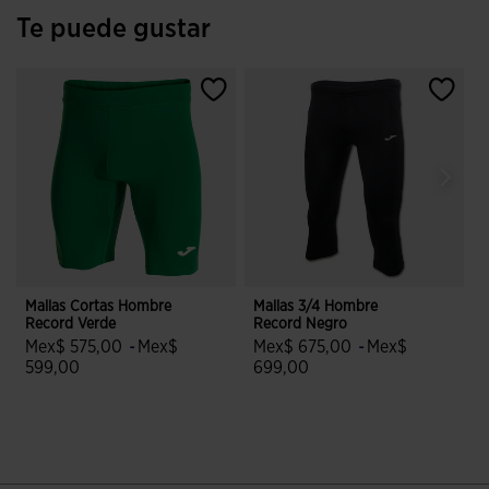
Te puede gustar
Mallas Cortas Hombre
Mallas 3/4 Hombre
M
Record Verde
Record Negro
R
Mex$ 575,00
-
Mex$
Mex$ 675,00
-
Mex$
599,00
699,00
5 sobre 5 de valoración de clientes
5 sobre 5 de valoración de cliente