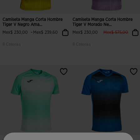
Camiseta Manga Corta Hombre
Camiseta Manga Corta Hombre
Tiger V Negro Ama...
Tiger V Morado Ne...
label.price.reduce
label.
-
Mex$ 230,00
Mex$ 239,60
Mex$ 230,00
Mex$ 575,00
8 Colores
8 Colores