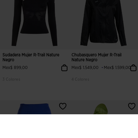
Sudadera Mujer R-Trail Nature
Chubasquero Mujer R-Trail
Negro
Nature Negro
-
Mex$ 899,00
Mex$ 1.549,00
Mex$ 1.599,00
3 Colores
4 Colores