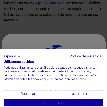
Las ofertas en
www.joma-sport.com
no son acumulables,
es decir, cualquier usuario que posea un cupón descuento,
NO aplicará sobre esta selección de producto con precio
tachado.
Consigue un 10% extra en los productos de MID SEASON
SALE añadiendo el cupón EXTRASALES al finalizar tu
compra.
español
Política de privacidad
Utilizamos cookies
Selecciona tu país e idioma
Podemos utilizarlas para el análisis de los datos de nuestros visitantes,
La promoción es exclusiva en la web oficial de JOMA
para mejorar nuestro sitio web, mostrar contenido personalizado y
País
SPORT y se reserva el derecho a anularla o modificarla.
brindarle una excelente experiencia en el sitio web. Para obtener más
información sobre las cookies que utilizamos, abre los ajustes.
Mexico
VER PRODUCTOS
Idioma
Rechazar
No, ajustar
Español
Aceptar todo