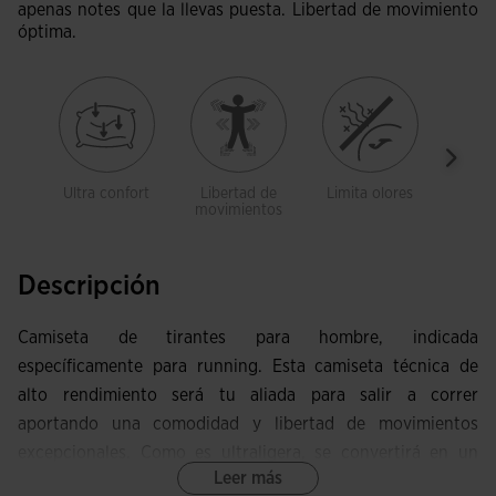
apenas notes que la llevas puesta. Libertad de movimiento
óptima.
Ultra confort
Libertad de
Limita olores
Trans
movimientos
Descripción
Camiseta de tirantes para hombre, indicada
específicamente para running. Esta camiseta técnica de
alto rendimiento será tu aliada para salir a correr
aportando una comodidad y libertad de movimientos
excepcionales. Como es ultraligera, se convertirá en un
Leer más
básico en el armario del runner, aportando confort y