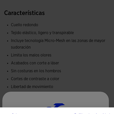
frescura cada vez que salga a correr y entrenar con tiempo
cálido.
Características
Esta camiseta sin mangas posee cuello redondo. Las zonas
Cuello redondo
de cuello, tirantes y axilas presentan acabado en corte láser
Tejido elástico, ligero y transpirable
y costuras termoselladas. Esto tiene como objetivo dos
Incluye tecnología Micro-Mesh en las zonas de mayor
factores: por un lado, evitar las molestas rozaduras en la
sudoración
piel provocadas por la fricción durante en movimiento; por
otro lado, mantener la ligereza de la camiseta en todo
Limita los malos olores
momento. De esta manera, el runner podrá disfrutar de
Acabados con corte a láser
entrenamientos y competiciones con la máxima
Sin costuras en los hombros
comodidad. En la zona de los hombros es seamless, de
Cortes de contraste a color
nuevo para prevenir las irritaciones en la piel.
Libertad de movimiento
En cuanto a la fabricación, se ha confeccionado con tejido
Tipo de ajuste: ligeramente ajustado
muy ligero, elástico y transpirable. La tecnología Micro-
Tejido principal 93% Poliéster, 7% Elastano / Tejido
Mesh System mantendrá el cuerpo del corredor fresco y
contraste 92% Poliéster, 8% Elastano
seco durante toda la carrera. Esto la convierte en ideal para