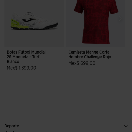
Botas Fútbol Mundial
Camiseta Manga Corta
C
26 Moqueta - Turf
Hombre Challenge Rojo
1
Blanco
C
Mex$ 699,00
Mex$ 1.399,00
4.9 sobre 5 de valoración de clien
5 sobre 5 de valoración de clientes
Deporte