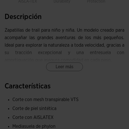
AISLA-TEX
Durability
Protection
Descripción
Zapatillas de trail para niño y niña. Un modelo creado para
acompañar las grandes aventuras de los más pequeños.
Ideal para explorar la naturaleza a toda velocidad, gracias a
su tracción excepcional y una entresuela con
amortiguación que asegura comodidad en cada paso.
Leer más
Upper elaborado con mesh transpirable gracias al la
tecnología destinada a la evacuación del sudor VTS.
Características
También cuenta con piel sintética, que da consistencia y
sujeción al upper. En el interior, se ha incorporado la
Corte con mesh transpirable VTS
membrana waterproof AISLATEX, que brinda el mayor nivel
Corte de piel sintética
de impermeabilidad sin afectar a la transpiración.
Corte con AISLATEX
Refuerzo cosido PROTECTION en la puntera para proteger
Mediasuela de phylon