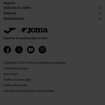
Ediciones especiales
Magazine
Atención al cliente
Condiciones de compra
Empresa
Transporte y entrega
Historia
Distribuidores
Devoluciones
Código de conducta
Almacén distribuidores
Guía de tallas
Política de calidad y medio ambiente
Jomanet
FAQs
Trabaja con nosotros
Área marketing
Contacto
Accesibilidad
Contacto
Síguenos en nuestras redes sociales
Canal Ético
Afiliados
Copyright © 2026 Todos los derechos reservados
Condiciones de uso
Aviso legal
Política de privacidad
Política de cookies
Cambiar la configuración de las cookies