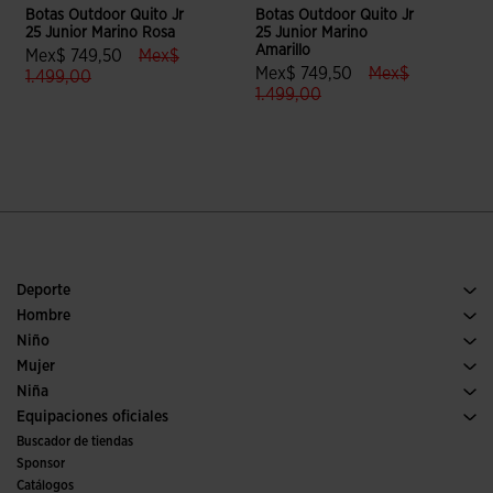
Botas Outdoor Quito Jr
Botas Outdoor Quito Jr
B
25 Junior Marino Rosa
25 Junior Marino
2
Amarillo
label.price.reduced.from
Mex$ 749,50
Mex$
label.price.redu
Mex$ 749,50
Mex$
label.price.to
1.499,00
label.price.to
1.499,00
4.6 sobre 5 de valoración de clientes
5 sobre 5 de valoración de cliente
Deporte
Running
Hombre
Fútbol
Calzado Hombre
Niño
Pádel
Deporte
Ver todo ropa niño
Mujer
Tenis
Calzado Mujer
Niña
Trail running
Deporte
Ver todo ropa niña
Equipaciones oficiales
Fútbol
Buscador de tiendas
Fútbol sala
Sponsor
Comités y Federaciones
Catálogos