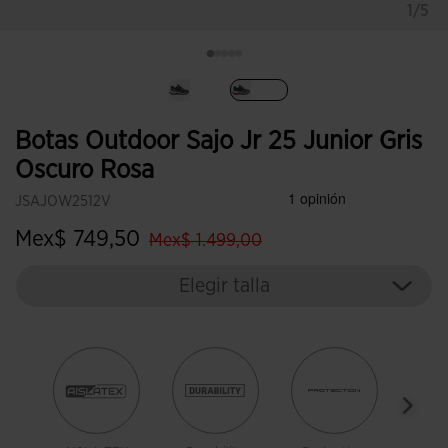
1/5
Seleccionado
Botas Outdoor Sajo Jr 25 Junior Gris
Oscuro Rosa
JSAJOW2512V
label.price.reduced.from
label.price.to
Mex$ 749,50
Mex$ 1.499,00
Elegir talla