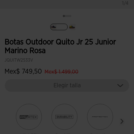
1/4
Seleccionado
Botas Outdoor Quito Jr 25 Junior
Marino Rosa
JQUITW2533V
label.price.reduced.from
label.price.to
Mex$ 749,50
Mex$ 1.499,00
Elegir talla