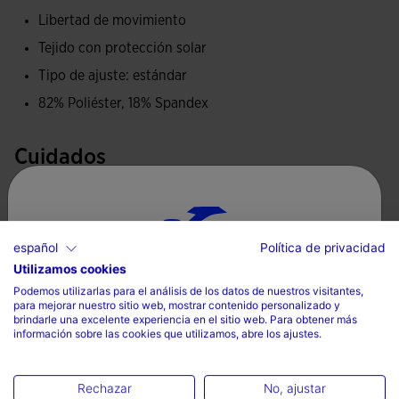
acabados en corte láser evitan irritaciones en la piel y lo
Libertad de movimiento
hacen aún más ligero.
Tejido con protección solar
Logotipo Joma en printing de alta densidad.
Tipo de ajuste: estándar
82% Poliéster, 18% Spandex
Cuidados
Lavar a máquina sin superar 30 grados
No utilizar lejía
español
Política de privacidad
No secar a máquina
Utilizamos cookies
Selecciona tu país e idioma
Planchar a temperatura máxima de 110 grados
Podemos utilizarlas para el análisis de los datos de nuestros visitantes,
para mejorar nuestro sitio web, mostrar contenido personalizado y
País
No limpiar en seco
brindarle una excelente experiencia en el sitio web. Para obtener más
información sobre las cookies que utilizamos, abre los ajustes.
Mexico
Idioma
Rechazar
No, ajustar