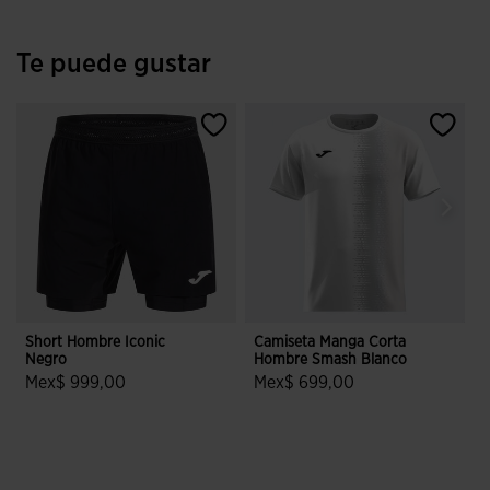
Te puede gustar
Short Hombre Iconic
Camiseta Manga Corta
S
Negro
Hombre Smash Blanco
B
Mex$ 999,00
Mex$ 699,00
4.4 sobre 5 de valoración de clientes
5 sobre 5 de valoración de cliente