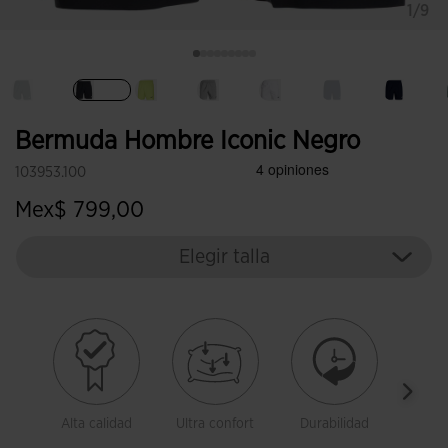
1/9
Seleccionado
Bermuda Hombre Iconic Negro
103953.100
Mex$ 799,00
Elegir talla
Alta calidad
Ultra confort
Durabilidad
Libe
movi