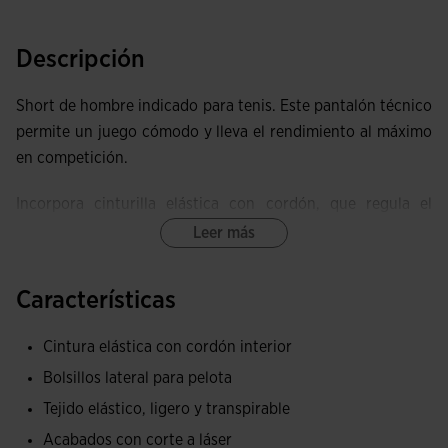
Descripción
Short de hombre indicado para tenis. Este pantalón técnico
permite un juego cómodo y lleva el rendimiento al máximo
en competición.
Incorpora cinturilla elástica con cordón, que regula el
ajuste y fija la prenda. Sus aberturas laterales permiten una
Leer más
movilidad sin restricciones.
Características
Pantalón corto con bolsillos especiales para guardar la
pelota.
Cintura elástica con cordón interior
Fabricación a partir de tejido ligero y muy transpirable, que
Bolsillos lateral para pelota
regula la temperatura corporal y mantiene el sudor alejado.
Tejido elástico, ligero y transpirable
Su construcción a partir de costuras termoselladas y
Acabados con corte a láser