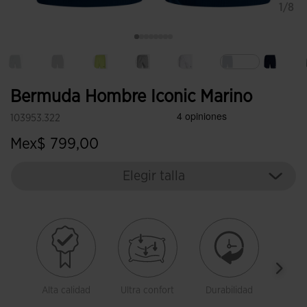
1/8
Seleccionado
Bermuda Hombre Iconic Marino
103953.322
Mex$ 799,00
Elegir talla
Alta calidad
Ultra confort
Durabilidad
Libe
movi