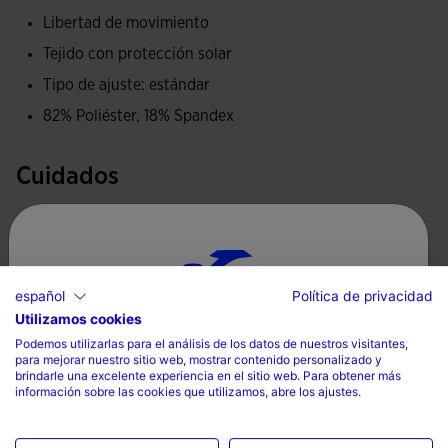
acabados en corte láser evitan irritaciones en la piel y lo
Libertad de movimiento
hacen aún más ligero.
Tejido con protección solar
Logotipo Joma en printing de alta densidad.
Tipo de ajuste: estándar
82% Poliéster, 18% Spandex
Cuidados
Lavar a máquina sin superar 30 grados
No utilizar lejía
No secar a máquina
español
Política de privacidad
Utilizamos cookies
Selecciona tu país e idioma
Planchar a temperatura máxima de 110 grados
Podemos utilizarlas para el análisis de los datos de nuestros visitantes,
No limpiar en seco
para mejorar nuestro sitio web, mostrar contenido personalizado y
País
brindarle una excelente experiencia en el sitio web. Para obtener más
información sobre las cookies que utilizamos, abre los ajustes.
Mexico
Idioma