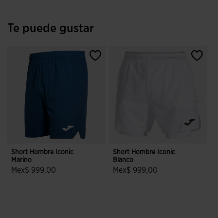
Te puede gustar
Short Hombre Iconic
Short Hombre Iconic
S
Marino
Blanco
Mex$ 999,00
Mex$ 999,00
5 sobre 5 de valoración de clientes
5 sobre 5 de valoración de cliente