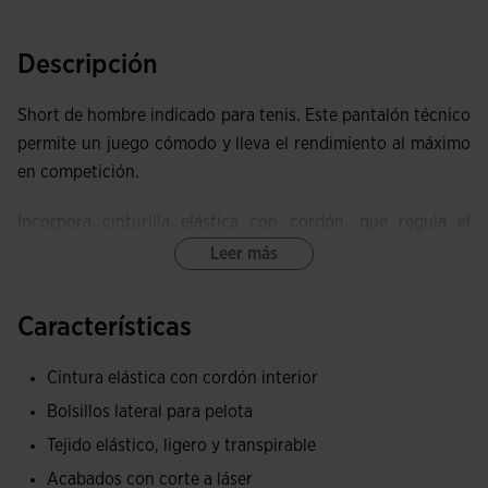
Descripción
Short de hombre indicado para tenis. Este pantalón técnico
permite un juego cómodo y lleva el rendimiento al máximo
en competición.
Incorpora cinturilla elástica con cordón, que regula el
ajuste y fija la prenda. Sus aberturas laterales permiten una
Leer más
movilidad sin restricciones.
Características
Pantalón corto con bolsillos especiales para guardar la
pelota.
Cintura elástica con cordón interior
Fabricación a partir de tejido ligero y muy transpirable, que
Bolsillos lateral para pelota
regula la temperatura corporal y mantiene el sudor alejado.
Tejido elástico, ligero y transpirable
Su construcción a partir de costuras termoselladas y
Acabados con corte a láser