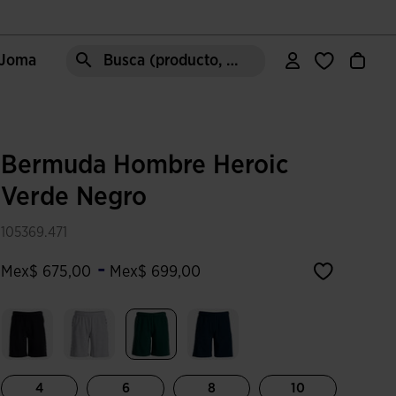
e Joma
Busca (producto, estilo, área, ect.)
Bermuda Hombre Heroic
Verde Negro
105369.471
-
Mex$ 675,00
Mex$ 699,00
Seleccionado
4
6
8
10