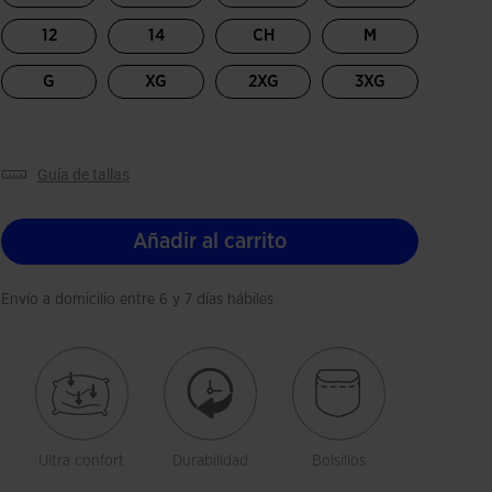
12
14
CH
M
G
XG
2XG
3XG
guía de tallas
Añadir al carrito
Envío a domicilio entre 6 y 7 días hábiles
Ultra confort
Durabilidad
Bolsillos