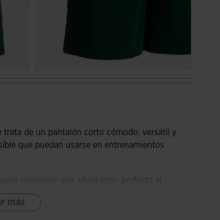
 trata de un pantalón corto cómodo, versátil y
osible que puedan usarse en entrenamientos
or para conseguir una adaptación perfecta al
on cierre de cremallera, donde guardar pequeños
er más