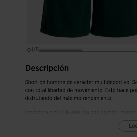
1/5
Descripción
Short de hombre de carácter multideportivo. Se
con total libertad de movimiento. Esto hace p
disfrutando del máximo rendimiento.
Incorpora cinturilla elástica con cordón interi
cuerpo. Equipado con dos bolsillos laterales c
Le
objetos de forma segura.