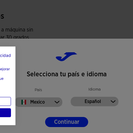
be el sudor para garantizar una óptima gestión de
s
 a máquina sin
ar 30 grados
lizar lejía
acidad
car a máquina
mejorar
Selecciona tu país e idioma
har a
que
eratura máxima
0 grados
Idioma
País
mpiar en seco
Español
Mexico
Continuar