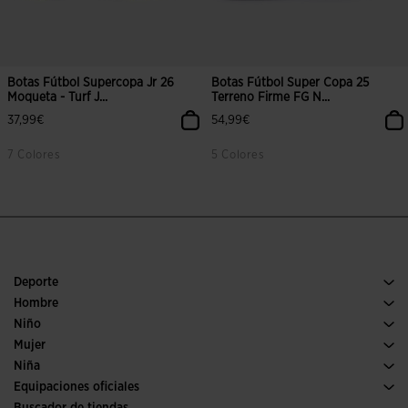
Botas Fútbol Supercopa Jr 26
Botas Fútbol Super Copa 25
Moqueta - Turf J...
Terreno Firme FG N...
37,99€
54,99€
7 Colores
5 Colores
Deporte
Running
Hombre
Pádel
Calzado Hombre
Niño
Fútbol
Deporte
Ver todo ropa niño
Mujer
Trail running
Ropa Mujer
Niña
Tenis
Deporte
Ver todo ropa niña
Equipaciones oficiales