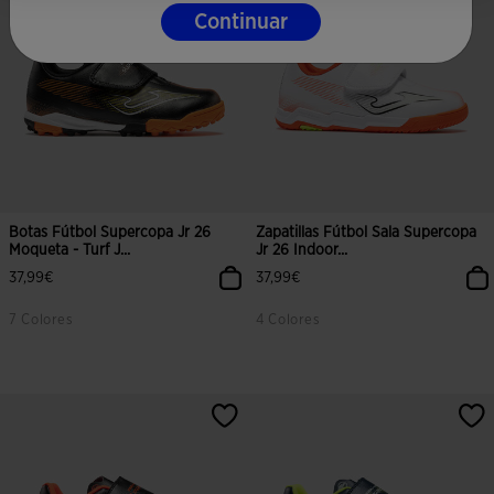
Continuar
Botas Fútbol Supercopa Jr 26
Zapatillas Fútbol Sala Supercopa
Moqueta - Turf J...
Jr 26 Indoor...
37,99€
37,99€
7 Colores
4 Colores