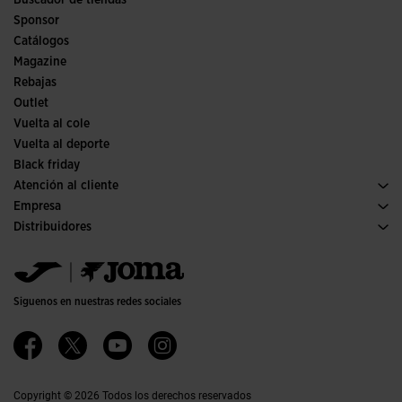
Fútbol
Buscador de tiendas
Fútbol sala
Sponsor
Comités y Federaciones
Catálogos
Ediciones especiales
Magazine
Rebajas
Outlet
Vuelta al cole
Vuelta al deporte
Black friday
Atención al cliente
Condiciones de compra
Empresa
Transporte y entrega
Historia
Distribuidores
Devoluciones
Código de conducta
Almacén distribuidores
Guía de tallas
Política de calidad y medio ambiente
Jomanet
Preguntas frecuentes
Trabaja con nosotros
Área marketing
Contacto
Proyectos subvencionados
Contacto
Siguenos en nuestras redes sociales
Accesibilidad
Afiliados
Canal ético
Copyright © 2026 Todos los derechos reservados