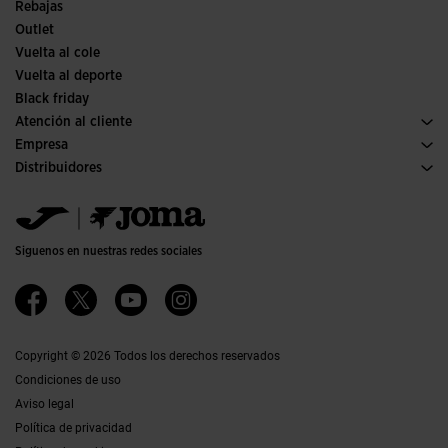
Rebajas
Outlet
Vuelta al cole
Vuelta al deporte
Black friday
Atención al cliente
Condiciones de compra
Empresa
Transporte y entrega
Historia
Distribuidores
Devoluciones
Código de conducta
Almacén distribuidores
Guía de tallas
Política de calidad y medio ambiente
Jomanet
Preguntas frecuentes
Trabaja con nosotros
Área marketing
Contacto
Proyectos subvencionados
Contacto
Siguenos en nuestras redes sociales
Accesibilidad
Afiliados
Canal ético
Copyright © 2026 Todos los derechos reservados
Condiciones de uso
Aviso legal
Política de privacidad