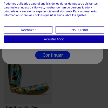
Podemos utilizarlas para el análisis de los datos de nuestros visitantes,
para mejorar nuestro sitio web, mostrar contenido personalizado y
País
brindarle una excelente experiencia en el sitio web. Para obtener más
información sobre las cookies que utilizamos, abre los ajustes.
España
Idioma
Rechazar
No, ajustar
Español
Aceptar todo
Completa el look
Continuar