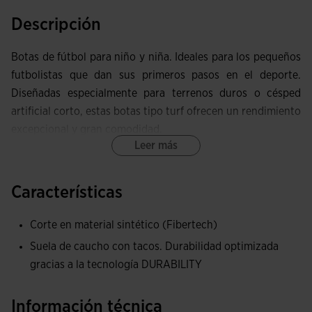
Descripción
Botas de fútbol para niño y niña. Ideales para los pequeños
futbolistas que dan sus primeros pasos en el deporte.
Diseñadas especialmente para terrenos duros o césped
artificial corto, estas botas tipo turf ofrecen un rendimiento
excepcional y gran comodidad.
Leer más
Su corte de Fibertech proporciona durabilidad y ligereza,
adaptándose perfectamente a las exigencias del juego y al
Características
ritmo activo de los niños.
Corte en material sintético (Fibertech)
La suela es de caucho DURABILITY de alta calidad con
Suela de caucho con tacos. Durabilidad optimizada
buena resistencia al desgaste por abrasión y agarre a la
gracias a la tecnología DURABILITY
superficie. Con estructura multitaco que disminuye la
presión de la pisada y asegura un buen apoyo.
Información técnica