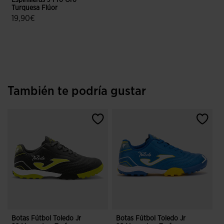
Espinilleras J-Pro Oro
Turquesa Flúor
19,90€
5 sobre 5 de valoración de clientes
También te podría gustar
Botas Fútbol Toledo Jr
Botas Fútbol Toledo Jr
B