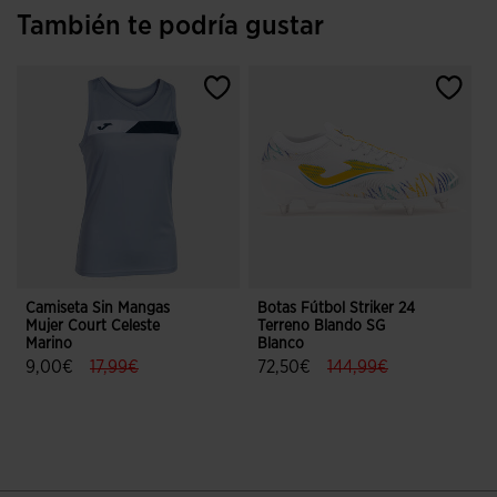
También te podría gustar
Camiseta Sin Mangas
Botas Fútbol Striker 24
Mujer Court Celeste
Terreno Blando SG
F
Marino
Blanco
label.price.reduced.from
label.price.to
label.price.reduced.f
label.price.to
9,00€
17,99€
72,50€
144,99€
4,8 sobre 5 de valoración de clientes
4,9 sobre 5 de valoración de client