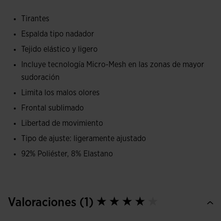
permite que la runner acompañe al movimiento de las
Tirantes
piernas con los brazos cómodamente, además de facilitar
Espalda tipo nadador
los estiramientos pre y post ejercicio. En las costuras, se ha
Tejido elástico y ligero
incorporado un covertape elástico para evitar las molestias
en el roce con la piel. Todo pensado para disfrutar de la
Incluye tecnología Micro-Mesh en las zonas de mayor
mayor sensación de confort posible.
sudoración
Limita los malos olores
Su tejido ligero y elástico se adapta a la forma física de la
Frontal sublimado
runner y también suma libertad a sus movimientos. Por
Libertad de movimiento
otro lado, este tipo de tejido ayuda a la evacuación del
sudor, de manera que la piel se mantiene fresca durante
Tipo de ajuste: ligeramente ajustado
toda la carrera. A esto último contribuye la reducción de
92% Poliéster, 8% Elastano
tela en parte de la espalda.
Presenta un novedoso sublimado frontal que combina
formas geométricas cuadradas de distintos tamaños en un
Valoraciones (1)
tono más claro. El resultado es un espectacular efecto