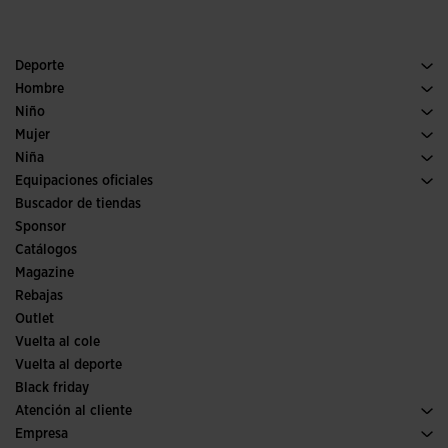
Deporte
Running
Hombre
Pádel
Calzado Hombre
Niño
Fútbol
Deporte
Ver todo ropa niño
Mujer
Trail running
Ropa Mujer
Niña
Tenis
Deporte
Ver todo ropa niña
Equipaciones oficiales
Fútbol
Buscador de tiendas
Fútbol sala
Sponsor
Comités y Federaciones
Catálogos
Ediciones especiales
Magazine
Rebajas
Outlet
Vuelta al cole
Vuelta al deporte
Black friday
Atención al cliente
Condiciones de compra
Empresa