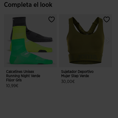
Completa el look
Calcetines Unisex
Sujetador Deportivo
P
Running Night Verde
Mujer Step Verde
F
Flúor Gris
T
30,00€
10,99€
4 sobre 5 de valoración de cliente
3,4 sobre 5 de valoración de clientes