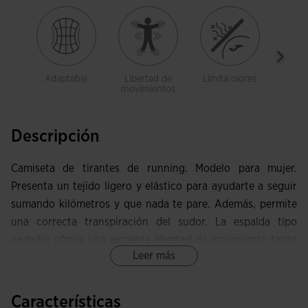
Adaptable
Libertad de
Limita olores
Trans
movimientos
Descripción
Camiseta de tirantes de running. Modelo para mujer.
Presenta un tejido ligero y elástico para ayudarte a seguir
sumando kilómetros y que nada te pare. Además, permite
una correcta transpiración del sudor. La espalda tipo
nadador ofrece una increíble libertad de movimiento tanto
Leer más
en carrera como en calentamiento.
Esta camiseta tiene cuello redondo para mejorar la
Características
movilidad. La espalda tipo nadador libera los omóplatos y