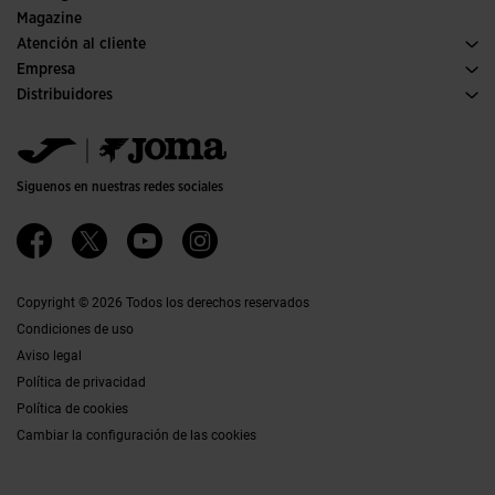
Ediciones especiales
Magazine
Atención al cliente
Condiciones de compra
Empresa
Transporte y entrega
Historia
Distribuidores
Devoluciones
Código de conducta
Almacén distribuidores
Guía de tallas
Política de calidad y medio ambiente
Jomanet
Preguntas frecuentes
Trabaja con nosotros
Área marketing
Contacto
Proyectos subvencionados
Contacto
Siguenos en nuestras redes sociales
Accesibilidad
Afiliados
Canal ético
Copyright © 2026 Todos los derechos reservados
Condiciones de uso
Aviso legal
Política de privacidad
Política de cookies
Cambiar la configuración de las cookies