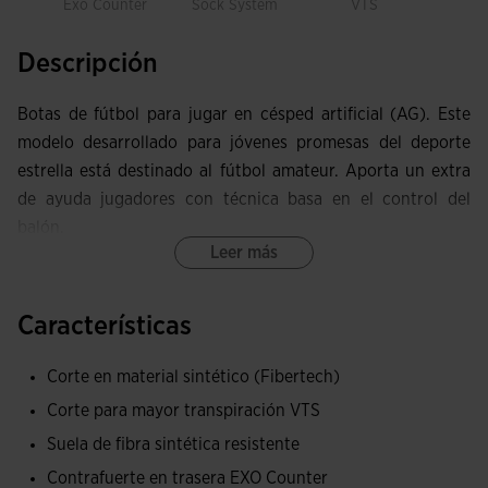
Exo Counter
Sock System
VTS
Descripción
Botas de fútbol para jugar en césped artificial (AG). Este
modelo desarrollado para jóvenes promesas del deporte
estrella está destinado al fútbol amateur. Aporta un extra
de ayuda jugadores con técnica basa en el control del
balón.
Leer más
Upper de estilo clásico construido en piel sintética con la
novedosa incorporación de la tecnología SOCK SYSTEM
Características
para optimizar el ajuste y la comodidad. Este material
ligero ofrece una excelente resistencia a la abrasión,
Corte en material sintético (Fibertech)
acompañado de perforaciones VTS para regular la
Corte para mayor transpiración VTS
acumulación de sudor.
Suela de fibra sintética resistente
Incorporan un contrafuerte EXO COUNTER trasero para dar
Contrafuerte en trasera EXO Counter