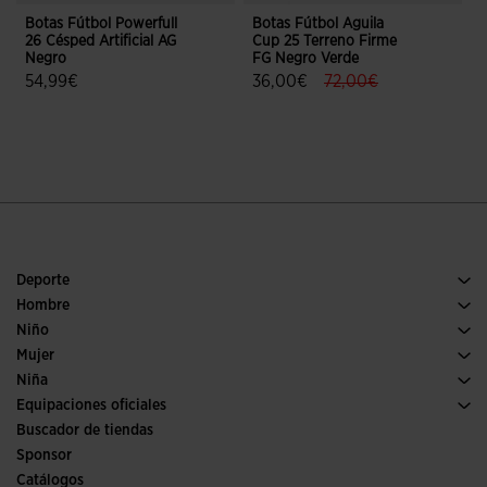
Botas Fútbol Powerfull
Botas Fútbol Aguila
C
26 Césped Artificial AG
Cup 25 Terreno Firme
H
Negro
FG Negro Verde
label.price.reduced.f
label.price.to
54,99€
36,00€
72,00€
3,7 sobre 5 de valoración de clientes
3,6 sobre 5 de valoración de client
Deporte
Running
Hombre
Pádel
Calzado Hombre
Niño
Fútbol
Deporte
Ver todo ropa niño
Mujer
Trail running
Ropa Mujer
Niña
Tenis
Deporte
Ver todo ropa niña
Equipaciones oficiales
Fútbol
Buscador de tiendas
Fútbol sala
Sponsor
Comités y Federaciones
Catálogos