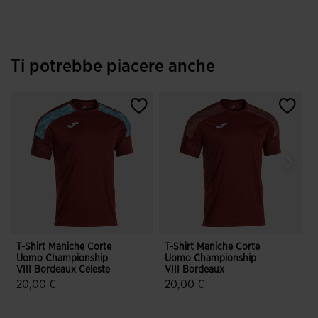
Ti potrebbe piacere anche
T-Shirt Maniche Corte
T-Shirt Maniche Corte
T
Uomo Championship
Uomo Championship
VIII Bordeaux Celeste
VIII Bordeaux
2
20,00 €
20,00 €
3,1 su 5 valutazione dei clienti
4,9 su 5 valutazione dei clienti