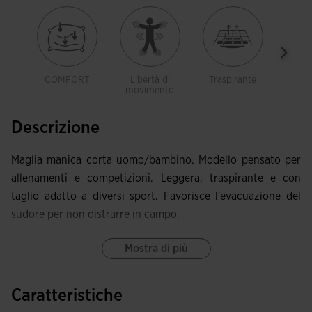
COMFORT
Libertà di
Traspirante
Legg
movimento
Descrizione
Maglia manica corta uomo/bambino. Modello pensato per
allenamenti e competizioni. Leggera, traspirante e con
taglio adatto a diversi sport. Favorisce l'evacuazione del
sudore per non distrarre in campo.
Questa maglia presenta collo rotondo e cuciture anteriori
Mostra di più
avanzate che offrono eccellente libertà di movimento e
comfort.
Caratteristiche