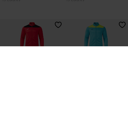
13 Colores
13 Colores
Tuta Uomo Phoenix III Rosso
Tuta Uomo Phoenix III Turchese
Nero
Giallo Fluorescente
44,00 €
44,00 €
13 Colores
13 Colores