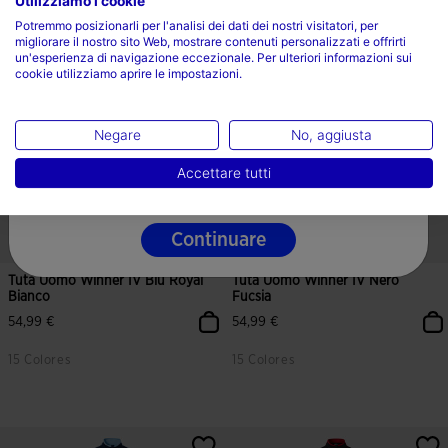
Utilizziamo i cookie
Scegli il tuo paese e la tua lingua
Potremmo posizionarli per l'analisi dei dati dei nostri visitatori, per
migliorare il nostro sito Web, mostrare contenuti personalizzati e offrirti
Paese
5 su 5 valutazione dei clienti
3,6 su 5 valutazione dei clienti
un'esperienza di navigazione eccezionale. Per ulteriori informazioni sui
cookie utilizziamo aprire le impostazioni.
Italia
Lingua
Negare
No, aggiusta
Italiano
Accettare tutti
Continuare
Tuta Uomo Winner IV Blu Royal
Tuta Uomo Winner IV Nero
Bianco
Fucsia
54,99 €
54,99 €
15 Colores
15 Colores
5 su 5 valutazione dei clienti
5 su 5 valutazione dei clienti