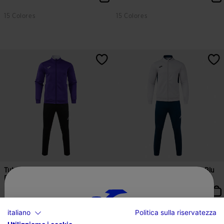
15 Colores
15 Colores
5 su 5 valutazione dei clienti
3,6 su 5 valutazione dei clienti
Tuta Uomo Winner IV Viola
Tuta Uomo Winner IV Grigio Blu
Bianco
Scuro
54,99 €
54,99 €
15 Colores
15 Colores
italiano
Politica sulla riservatezza