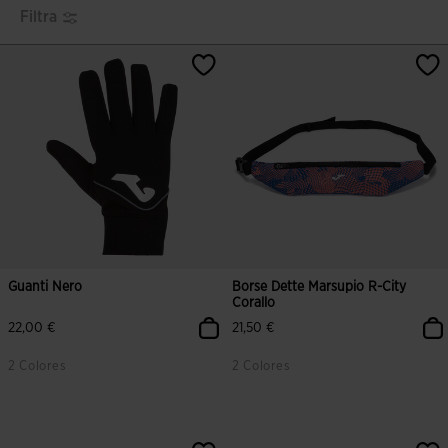
Filtra
Guanti Nero
Borse Dette Marsupio R-City
Corallo
22,00 €
21,50 €
2 Colores
2 Colores
4 su 5 valutazione dei clienti
3,5 su 5 valutazione dei clienti