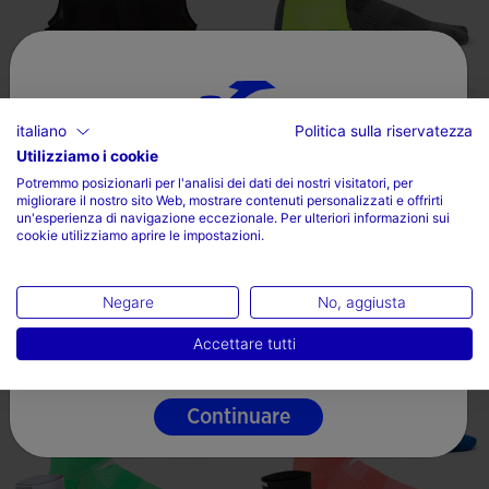
italiano
Politica sulla riservatezza
Utilizziamo i cookie
Scegli il tuo paese e la tua lingua
Pettorina R-Night Nero
Calzini Unisex Running Night
Potremmo posizionarli per l'analisi dei dati dei nostri visitatori, per
Verde Fluorescen...
migliorare il nostro sito Web, mostrare contenuti personalizzati e offrirti
Paese
un'esperienza di navigazione eccezionale. Per ulteriori informazioni sui
15,98 €
12,00 €
cookie utilizziamo aprire le impostazioni.
Italia
3 Colores
Lingua
Negare
No, aggiusta
Italiano
Accettare tutti
5 su 5 valutazione dei clienti
3,4 su 5 valutazione dei clienti
Continuare