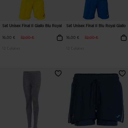
Set Unisex Final II Giallo Blu Royal
Set Unisex Final II Blu Royal Giallo
label.price.reduced.from
label.price.to
label.price.reduced.from
label.price.to
16,00 €
32,00 €
16,00 €
32,00 €
12 Colores
12 Colores