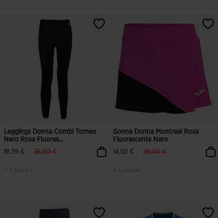
Leggings Donna Combi Torneo
Gonna Donna Montreal Rosa
Nero Rosa Fluores...
Fluorescente Nero
label.price.reduced.from
label.price.to
label.price.reduced.from
label.price.to
18,39 €
36,80 €
14,50 €
29,00 €
7 Colores
5 Colores