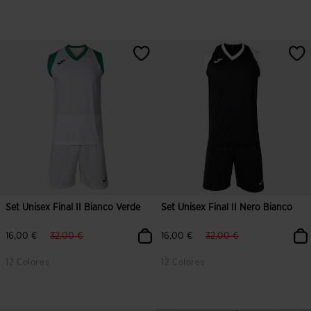
Set Unisex Final II Bianco Verde
Set Unisex Final II Nero Bianco
label.price.reduced.from
label.price.to
label.price.reduced.from
label.price.to
16,00 €
32,00 €
16,00 €
32,00 €
12 Colores
12 Colores