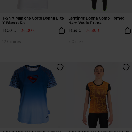
T-Shirt Maniche Corte Donna Elite
Leggings Donna Combi Torneo
X Bianco Ro...
Nero Verde Fluore...
label.price.reduced.from
label.price.to
label.price.reduced.from
label.price.to
18,00 €
36,00 €
18,39 €
36,80 €
12 Colores
7 Colores