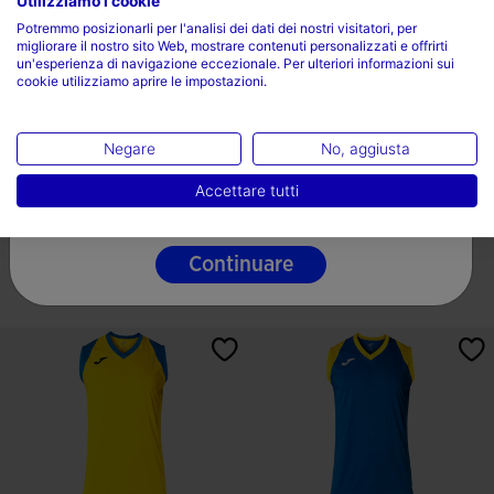
Utilizziamo i cookie
Scegli il tuo paese e la tua lingua
Potremmo posizionarli per l'analisi dei dati dei nostri visitatori, per
migliorare il nostro sito Web, mostrare contenuti personalizzati e offrirti
Paese
un'esperienza di navigazione eccezionale. Per ulteriori informazioni sui
cookie utilizziamo aprire le impostazioni.
Italia
Lingua
Negare
No, aggiusta
Leggings Superman Warner Bros
Felpe Donna Eco Championship
Donna 25/26
Giallo Blu Navy
Italiano
Accettare tutti
label.price.reduced.from
label.price.to
label.price.reduced.from
label.price.to
25,00 €
49,99 €
17,00 €
34,00 €
13 Colores
Continuare