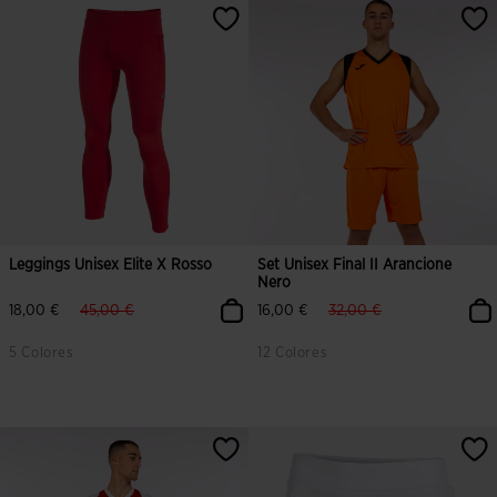
Leggings Unisex Elite X Rosso
Set Unisex Final II Arancione
Nero
label.price.reduced.from
label.price.to
label.price.reduced.from
label.price.to
18,00 €
45,00 €
16,00 €
32,00 €
5 Colores
12 Colores