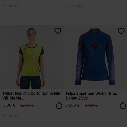
7 Colores
7 Colores
T-Shirt Maniche Corte Donna Elite
Felpa Superman Warner Bros
VIII Blu Na...
Donna 25/26
label.price.reduced.from
label.price.to
label.price.reduced.fro
label.price.to
16,00 €
32,00 €
34,00 €
67,99 €
7 Colores