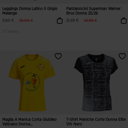
Leggings Donna Latino II Grigio
Pantaloncini Superman Warner
Melange
Bros Donna 25/26
label.price.reduced.from
label.price.to
label.price.reduced.from
label.price.to
11,60 €
29,00 €
21,49 €
42,99 €
3 Colores
Maglia A Manica Corta Giubileo
T-Shirt Maniche Corte Donna Elite
Vaticano Donna...
VIII Nero