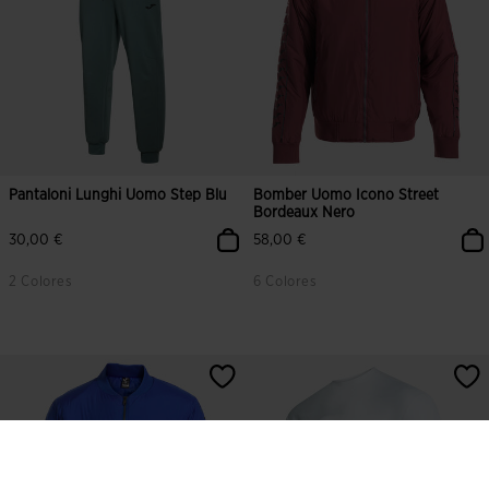
Pantaloni Lunghi Uomo Step Blu
Bomber Uomo Icono Street
Bordeaux Nero
30,00 €
58,00 €
2 Colores
6 Colores