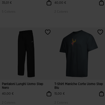
35,01 €
40,00 €
5 Colores
2 Colores
4,4 su 5 valutazione dei clienti
3,1 su 5 valutazione dei clienti
Pantaloni Lunghi Uomo Step
T-Shirt Maniche Corte Uomo Step
Nero
Blu
40,00 €
15,00 €
2 Colores
2 Colores