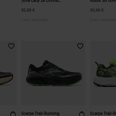
Sima Lady 26 Donna
Kubor 26 Uom
Bianc...
95,99 €
95,99 €
Colori disponibili
Colori disponibil
nti
5 su 5 valutazione dei clienti
5 su 5 valutaz
Scarpe Trail-Running
Scarpe Trail-