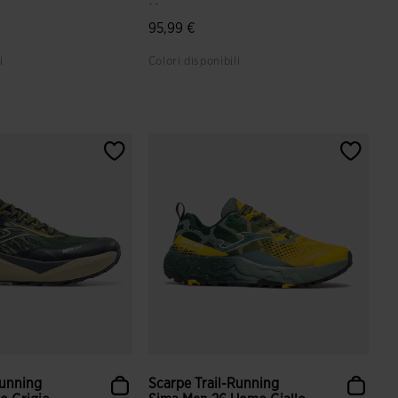
Ne...
95,99 €
i
Colori disponibili
azione dei clienti
5 su 5 valutazione dei clienti
Running
Scarpe Trail-Running