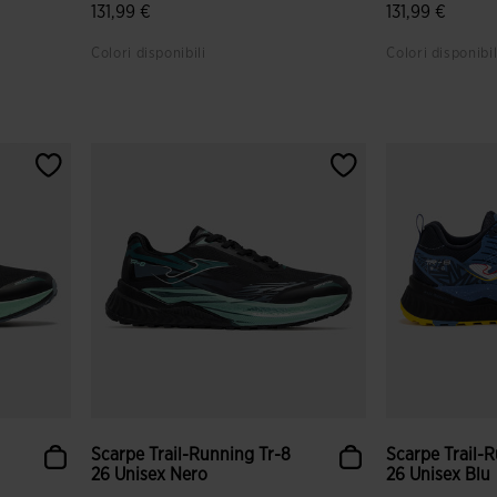
131,99 €
131,99 €
Colori disponibili
Colori disponibil
i
5 su 5 valutazione dei clienti
4,1 su 5 valut
Scarpe Trail-Running Tr-8
Scarpe Trail-
26 Unisex Nero
26 Unisex Blu