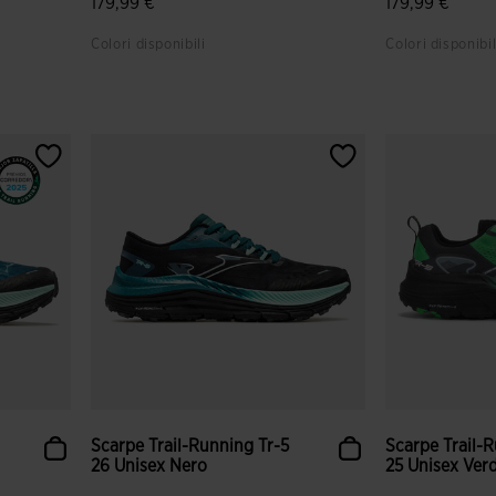
179,99 €
179,99 €
Colori disponibili
Colori disponibil
nti
4,1 su 5 valutazione dei clienti
4 su 5 valutaz
Scarpe Trail-Running Tr-5
Scarpe Trail-
26 Unisex Nero
25 Unisex Ver