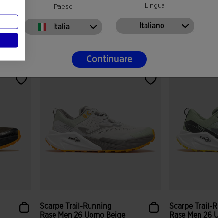
Lingua
Paese
120,00 €
120,00 €
Italiano
Italia
Colori disponibili
Colori disponibil
Continuare
nti
4,4 su 5 valutazione dei clienti
5 su 5 valutaz
Scarpe Trail-Running
Scarpe Trail-
Rase Men 26 Uomo Beige
Rase Men 26 