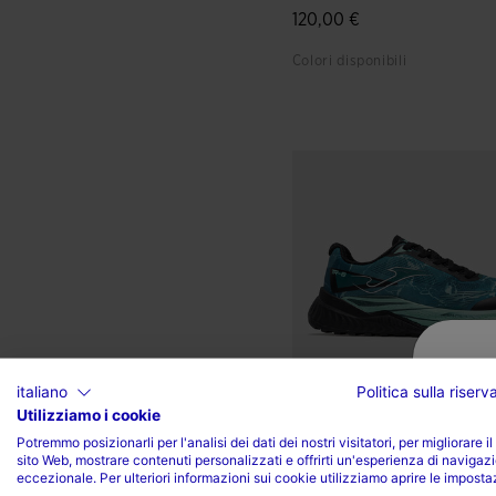
120,00 €
Colori disponibili
3,7 su 5 valutazione dei clie
italiano
Politica sulla riser
Utilizziamo i cookie
Potremmo posizionarli per l'analisi dei dati dei nostri visitatori, per migliorare il
sito Web, mostrare contenuti personalizzati e offrirti un'esperienza di navigaz
Scarpe Trail-Running Tr-8
eccezionale. Per ulteriori informazioni sui cookie utilizziamo aprire le imposta
26 Unisex Petrolio