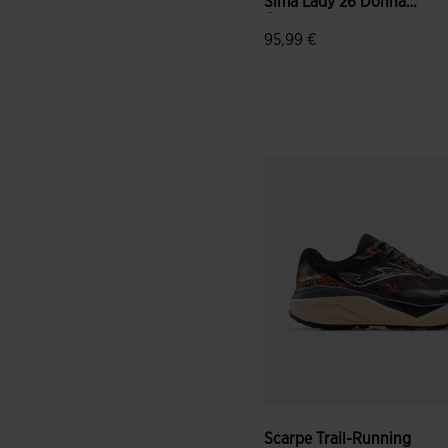
Sima Lady 26 Donna
Camme...
95,99 €
3,1 su 5 valutazione dei clie
Scarpe Trail-Running