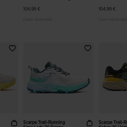
104,99 €
104,99 €
Colori disponibili
Colori disponibil
i
5 su 5 valutazione dei clienti
4,3 su 5 valut
Scarpe Trail-Running
Scarpe Trail-