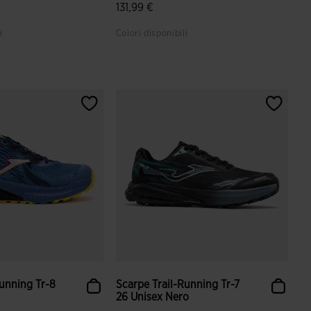
131,99 €
i
Colori disponibili
azione dei clienti
5 su 5 valutazione dei clienti
Running Tr-8
Scarpe Trail-Running Tr-7
26 Unisex Nero