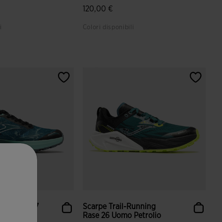
120,00 €
i
Colori disponibili
azione dei clienti
4,5 su 5 valutazione dei clienti
Running Tr-7
Scarpe Trail-Running
olio
Rase 26 Uomo Petrolio