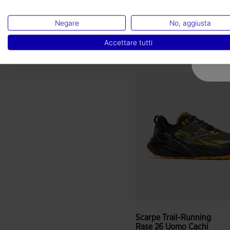
120,00 €
Negare
No, aggiusta
Colori disponibili
Accettare tutti
3,3 su 5 valutazione dei clie
Scarpe Trail-Running
Rase 26 Uomo Cachi