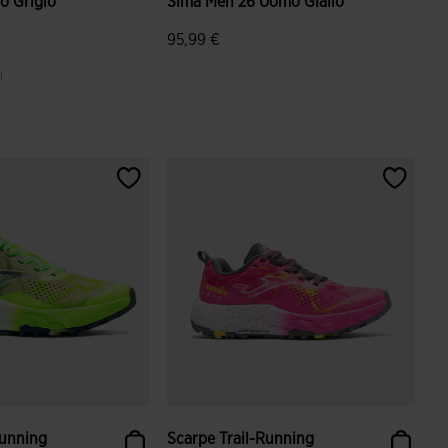
o Grigio
Sima Men 26 Uomo Giallo
95,99 €
i
ione dei clienti
5 su 5 valutazione dei clienti
Running
Scarpe Trail-Running