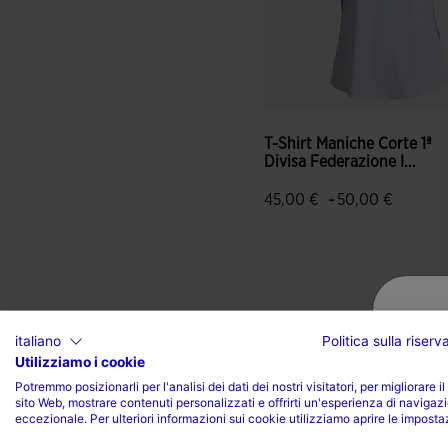
T-Shirt Maniche Corte 1ª
Divisa Federazione I...
-
45,00 €
50,00 €
4,9 su 5 valutazione dei clie
italiano
Politica sulla riser
Utilizziamo i cookie
Potremmo posizionarli per l'analisi dei dati dei nostri visitatori, per migliorare il
sito Web, mostrare contenuti personalizzati e offrirti un'esperienza di navigaz
eccezionale. Per ulteriori informazioni sui cookie utilizziamo aprire le imposta