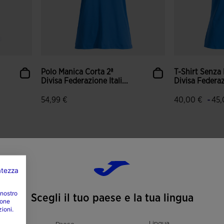
Polo Manica Corta 2ª
T-Shirt Senza
Divisa Federazione Itali...
Divisa Federazi
-
54,99 €
40,00 €
45,
nti
3,1 su 5 valutazione dei clienti
4,2 su 5 valut
vatezza
 nostro
Scegli il tuo paese e la tua lingua
ione
zioni.
Lingua