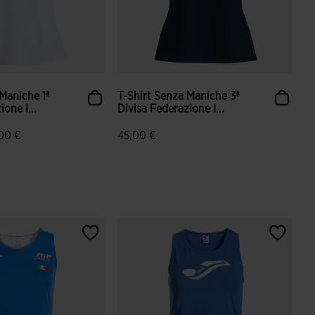
 Maniche 1ª
T-Shirt Senza Maniche 3ª
one I...
Divisa Federazione I...
00 €
45,00 €
azione dei clienti
5 su 5 valutazione dei clienti