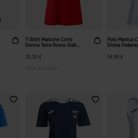
T-Shirt Maniche Corte
Polo Manica Co
Donna Terra Rosso Giall...
Divisa Federazi
25,00 €
54,99 €
Colori disponibili
nti
5 su 5 valutazione dei clienti
5 su 5 valutaz