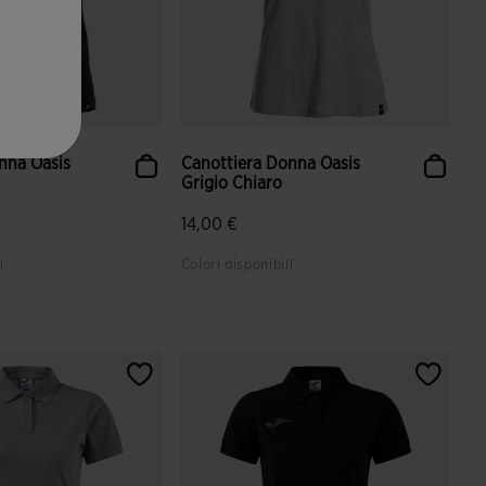
nna Oasis
Canottiera Donna Oasis
Grigio Chiaro
14,00 €
i
Colori disponibili
azione dei clienti
3,2 su 5 valutazione dei clienti