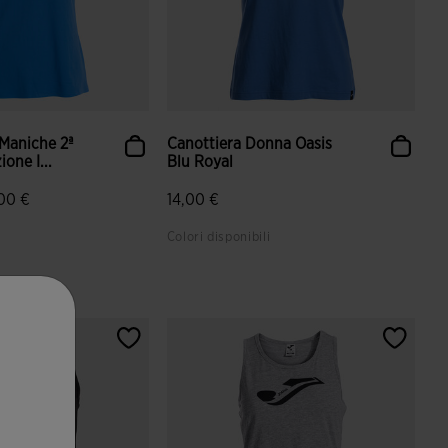
 Maniche 2ª
Canottiera Donna Oasis
one I...
Blu Royal
00 €
14,00 €
Colori disponibili
azione dei clienti
3,2 su 5 valutazione dei clienti