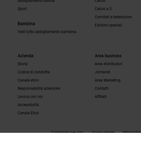
Abbigliamento donna
Calcio
Sport
Calcio a 5
Comitati e federazioni
Bambina
Edizioni speciali
Vedi tutto abbigliamento bambina
Azienda
Area business
Storia
Area distributori
Codice di condotta
Jomanet
Canale etico
Area Marketing
Responsabilità aziendale
Contatti
Lavora con noi
Affiliati
Accessibilità
Canale Etico
Condizioni per Uso
Avviso legale
Informativ