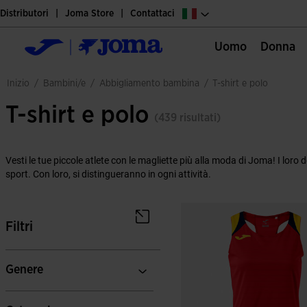
Distributori
Joma Store
Contattaci
Uomo
Donna
bambini/e
abbigliamento bambina
inizio
/
/
/
t-shirt e polo
T-shirt e polo
(439 risultati)
Vesti le tue piccole atlete con le magliette più alla moda di Joma! I loro
sport. Con loro, si distingueranno in ogni attività.
Filtri
Genere