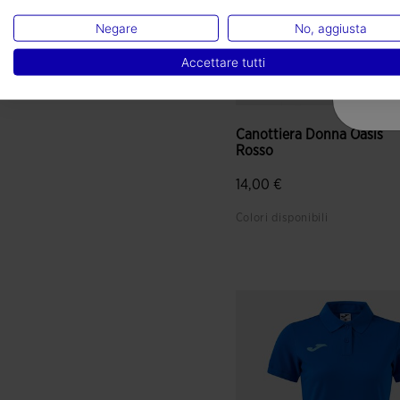
Negare
No, aggiusta
Accettare tutti
Canottiera Donna Oasis
Rosso
14,00 €
Colori disponibili
5 su 5 valutazione dei client