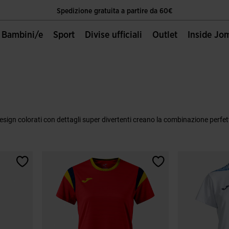
Spedizione gratuita a partire da 60€
Unica Pagina Ufficiale Joma Sport
Bambini/e
Sport
Divise ufficiali
Outlet
Inside Jo
Spedizione gratuita a partire da 60€
Unica Pagina Ufficiale Joma Sport
Spedizione gratuita a partire da 60€
 design colorati con dettagli super divertenti creano la combinazione perfet