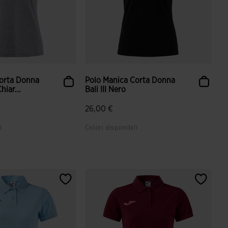
Corta Donna
Polo Manica Corta Donna
Chiar...
Bali III Nero
26,00 €
i
Colori disponibili
azione dei clienti
5 su 5 valutazione dei clienti