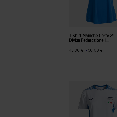
T-Shirt Maniche Corte 2ª
Divisa Federazione I...
-
45,00 €
50,00 €
5 su 5 valutazione dei client