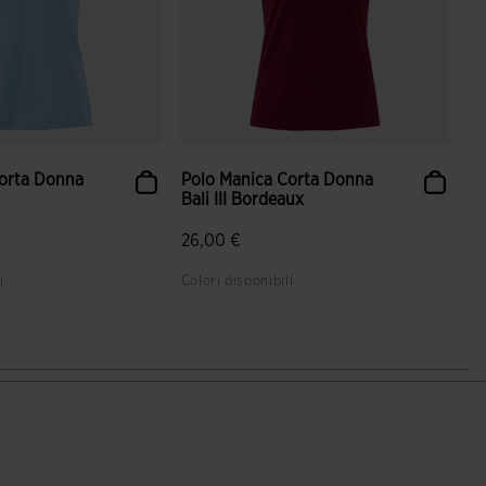
Corta Donna
Polo Manica Corta Donna
Bali III Bordeaux
26,00 €
i
Colori disponibili
ione dei clienti
5 su 5 valutazione dei clienti