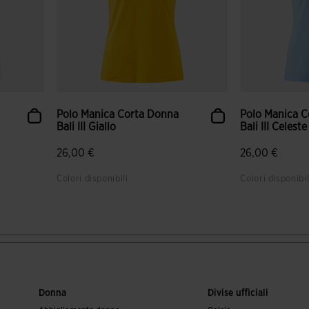
Polo Manica Corta Donna
Polo Manica 
Bali III Giallo
Bali III Celeste
26,00 €
26,00 €
Colori disponibili
Colori disponibil
nti
3,8 su 5 valutazione dei clienti
5 su 5 valutaz
Donna
Divise ufficiali