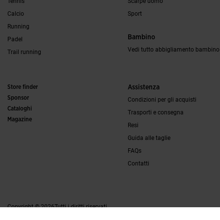
Tennis
Scarpe uomo
Calcio
Sport
Running
Bambino
Padel
Vedi tutto abbigliamento bambino
Trail running
Store finder
Assistenza
Sponsor
Condizioni per gli acquisti
Cataloghi
Trasporti e consegna
Magazine
Resi
Guida alle taglie
FAQs
Contatti
Copyright © 2026Tutti i diritti riservati