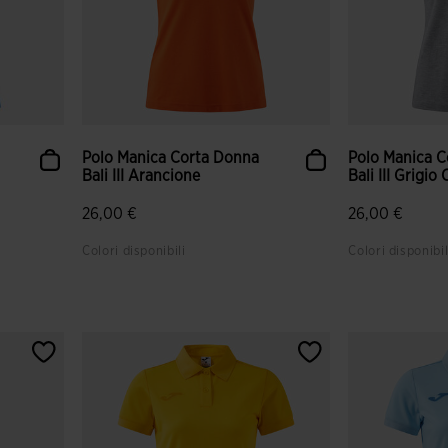
Polo Manica Corta Donna
Polo Manica 
Bali III Arancione
Bali III Grigio 
26,00 €
26,00 €
Colori disponibili
Colori disponibil
nti
5 su 5 valutazione dei clienti
4,6 su 5 valut