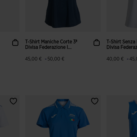
T-Shirt Maniche Corte 3ª
T-Shirt Senza
Divisa Federazione I...
Divisa Federazi
-
-
45,00 €
50,00 €
40,00 €
45,
i
3,1 su 5 valutazione dei clienti
3,1 su 5 valut