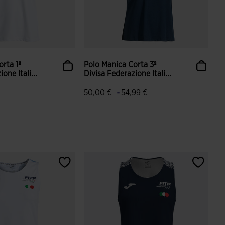
rta 1ª
Polo Manica Corta 3ª
one Itali...
Divisa Federazione Itali...
-
50,00 €
54,99 €
ione dei clienti
4,2 su 5 valutazione dei clienti