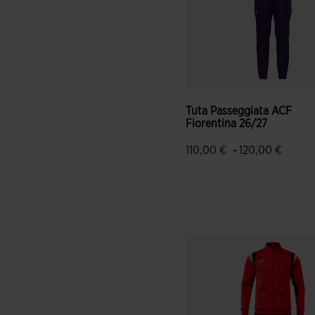
Tuta Passeggiata ACF
Fiorentina 26/27
-
110,00 €
120,00 €
4,6 su 5 valutazione dei clie