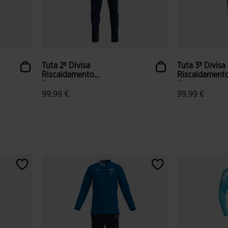
Tuta 2ª Divisa
Tuta 3ª Divisa
Riscaldamento
Riscaldament
Federazione Ital...
Federazione Ita
99,99 €
99,99 €
i
3,5 su 5 valutazione dei clienti
4,6 su 5 valut