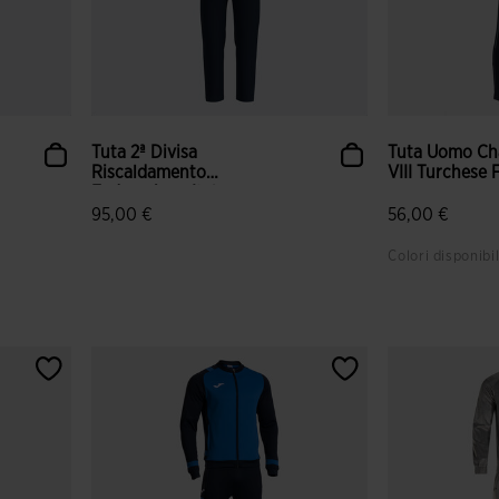
Tuta 2ª Divisa
Tuta Uomo Ch
Riscaldamento
VIII Turchese F
Federazione Ital...
95,00 €
56,00 €
Colori disponibil
nti
4,6 su 5 valutazione dei clienti
4,1 su 5 valut