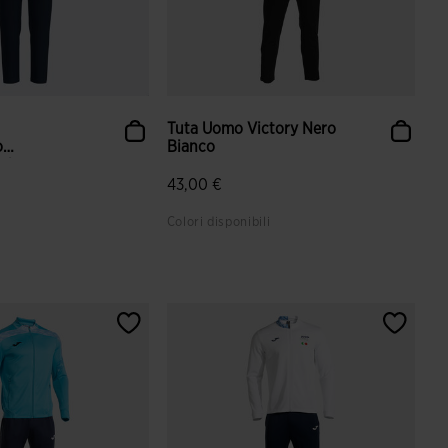
Tuta Uomo Victory Nero
o
Bianco
l...
43,00 €
Colori disponibili
azione dei clienti
5 su 5 valutazione dei clienti