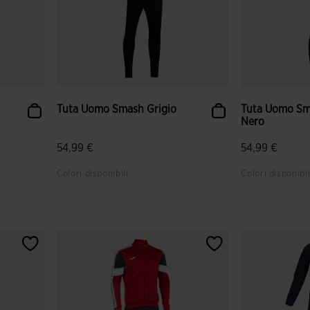
Tuta Uomo Smash Grigio
Tuta Uomo Sm
Nero
54,99 €
54,99 €
Colori disponibili
Colori disponibil
nti
3,1 su 5 valutazione dei clienti
5 su 5 valutaz