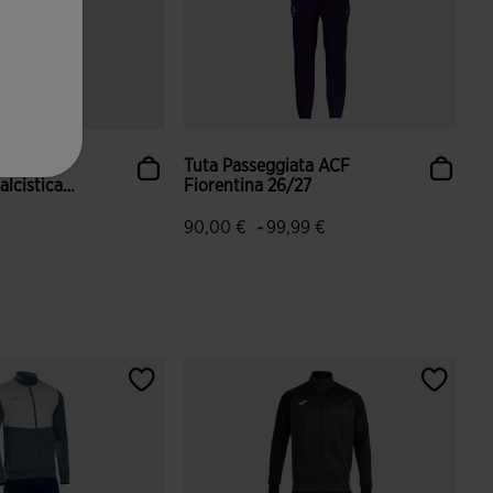
ata
Tuta Passeggiata ACF
alcistica
Fiorentina 26/27
-
90,00 €
99,99 €
ione dei clienti
5 su 5 valutazione dei clienti