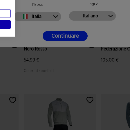
Lingua
Paese
Italiano
Italia
Continuare
Tuta Uomo Winner IV
Tuta Passeggi
Nero Rosso
Federazione C
Della...
54,99 €
105,00 €
Colori disponibili
nti
3,3 su 5 valutazione dei clienti
5 su 5 valutaz