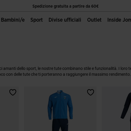
Spedizione gratuita a partire da 60€
Unica Pagina Ufficiale Joma Sport
Bambini/e
Sport
Divise ufficiali
Outlet
Inside Jo
Spedizione gratuita a partire da 60€
Unica Pagina Ufficiale Joma Sport
Spedizione gratuita a partire da 60€
 amanti dello sport, le nostre tute combinano stile e funzionalità. I loro t
gioco con delle tute che ti porteranno a raggiungere il massimo rendimento.