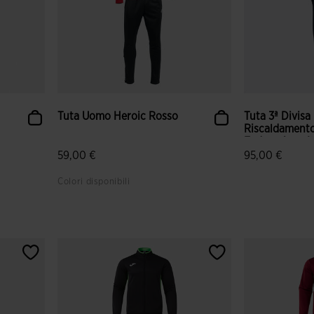
Tuta Uomo Heroic Rosso
Tuta 3ª Divisa
Riscaldament
Federazione Ita
59,00 €
95,00 €
Colori disponibili
i
5 su 5 valutazione dei clienti
5 su 5 valutaz