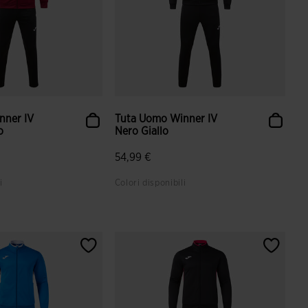
nner IV
Tuta Uomo Winner IV
o
Nero Giallo
54,99 €
i
Colori disponibili