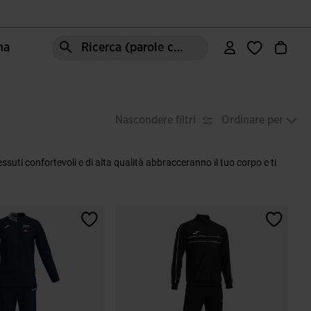
ma
Ricerca (parole chiave, ecc.)
Nascondere filtri
Ordinare per
essuti confortevoli e di alta qualità abbracceranno il tuo corpo e ti