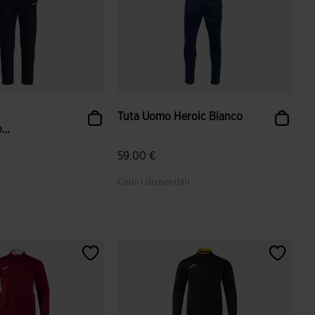
Tuta Uomo Heroic Bianco
o
l...
59,00 €
Colori disponibili
ione dei clienti
5 su 5 valutazione dei clienti