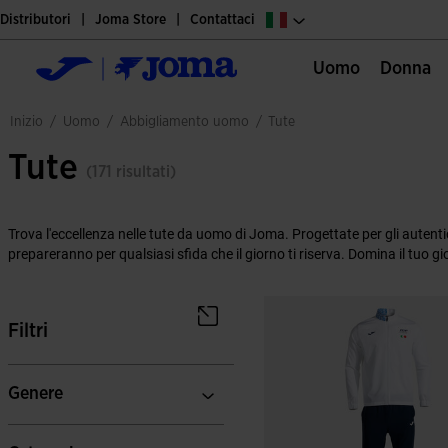
Distributori
Joma Store
Contattaci
Uomo
Donna
uomo
abbigliamento uomo
inizio
/
/
/
tute
Tute
(171 risultati)
Trova l'eccellenza nelle tute da uomo di Joma. Progettate per gli autentici
prepareranno per qualsiasi sfida che il giorno ti riserva. Domina il tuo 
Filtri
Genere