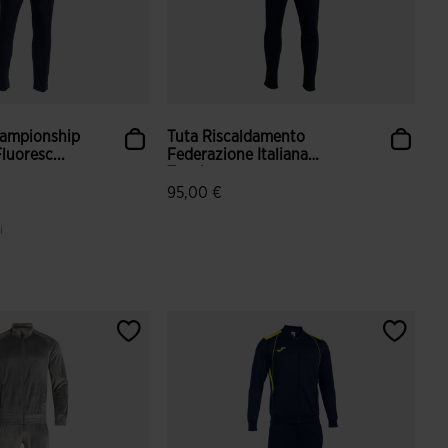
ampionship
Tuta Riscaldamento
luoresc...
Federazione Italiana
Tenni...
95,00 €
i
azione dei clienti
3,5 su 5 valutazione dei clienti