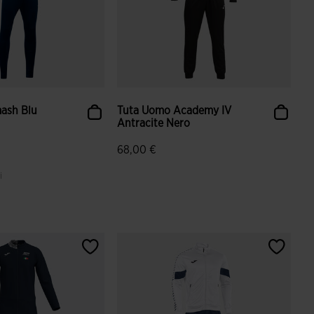
ash Blu
Tuta Uomo Academy IV
Antracite Nero
68,00 €
i
ione dei clienti
3,2 su 5 valutazione dei clienti