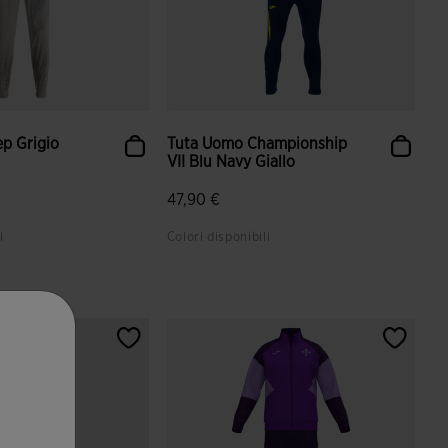
p Grigio
Tuta Uomo Championship
VII Blu Navy Giallo
47,90 €
i
Colori disponibili
azione dei clienti
4,9 su 5 valutazione dei clienti