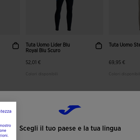
Tuta Uomo Lider Blu
Tuta Uomo Ste
Royal Blu Scuro
52,01 €
69,95 €
Colori disponibili
Colori disponibil
i
5 su 5 valutazione dei clienti
4,3 su 5 valut
vatezza
 nostro
Scegli il tuo paese e la tua lingua
ione
zioni.