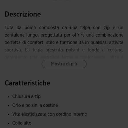
Descrizione
Tuta da uomo composta da una felpa con zip e un
pantalone lungo, progettata per offrire una combinazione
perfetta di comfort, stile e funzionalità in qualsiasi attività
sportiva. La felpa presenta polsini e fondo a costine,
garantendo una vestibilità ferma e confortevole, oltre a
Mostra di più
tasche con zip per tenere al sicuro i tuoi effetti personali
durante l'allenamento. La zip completa con protezione per
il mento offre maggiore comfort, evitando possibili
Caratteristiche
irritazioni durante l'uso, e il design sublimato sulle maniche
aggiunge un tocco moderno e distintivo. D'altra parte, il
Chiusura a zip
pantalone lungo include un sistema di doppio regolazione
Orlo e polsini a costine
con vita elastica e coulisse, consentendo una vestibilità
Vita elasticizzata con cordino interno
personalizzata e sicura. Inoltre, le tasche con zip sul
Collo alto
pantalone assicurano che tu possa conservare i tuoi