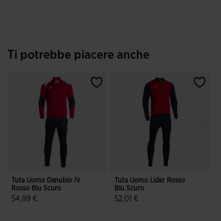
Ti potrebbe piacere anche
Tuta Uomo Danubio IV
Tuta Uomo Lider Rosso
T
Rosso Blu Scuro
Blu Scuro
V
54,99 €
52,01 €
3,6 su 5 valutazione dei clienti
4,9 su 5 valutazione dei clienti