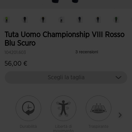
Tuta Uomo Championship VIII Rosso
Blu Scuro
104201.603
56,00 €
Scegli la taglia
Durabilità
Libertà di
Traspirante
Con 
movimento