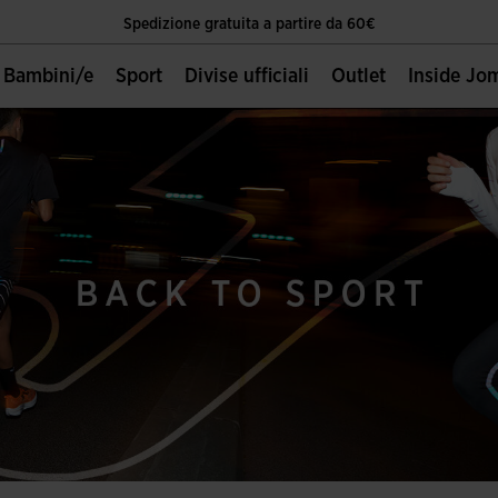
Spedizione gratuita a partire da 60€
Unica Pagina Ufficiale Joma Sport
Bambini/e
Sport
Divise ufficiali
Outlet
Inside Jo
Spedizione gratuita a partire da 60€
Unica Pagina Ufficiale Joma Sport
Spedizione gratuita a partire da 60€