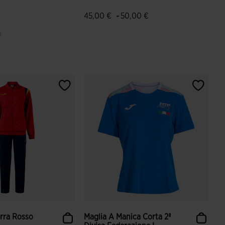
-
45,00 €
50,00 €
i
ione dei clienti
4,9 su 5 valutazione dei clienti
rra Rosso
Maglia A Manica Corta 2ª