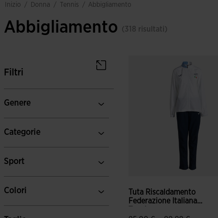
donna
tennis
inizio
/
/
/
abbigliamento
Abbigliamento
(318 risultati)
Filtri
Genere
Categorie
Sport
Colori
Tuta Riscaldamento
Federazione Italiana
Tenni...