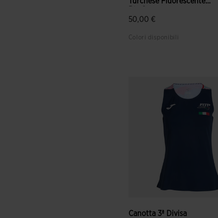
Turchese Fluorescente
Blu Sc...
50,00 €
Colori disponibili
5 su 5 valutazione dei client
Canotta 3ª Divisa