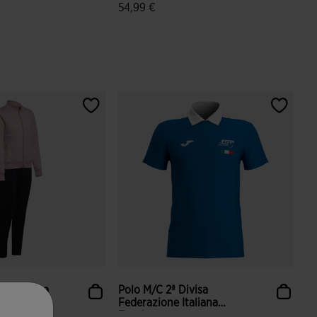
54,99 €
azione dei clienti
5 su 5 valutazione dei clienti
mash Rosa
Polo M/c 2ª Divisa
Federazione Italiana
Tenni...