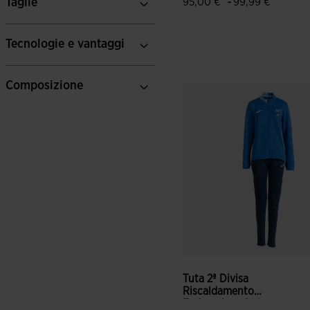
-
Taglie
95,00 €
99,99 €
Tecnologie e vantaggi
4,2 su 5 valutazione dei clie
Composizione
Tuta 2ª Divisa
Riscaldamento
Federazione Ital...