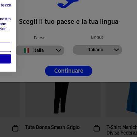
vatezza
54,99 €
54,99 €
Colori disponibili
Colori disponibil
 nostro
Scegli il tuo paese e la tua lingua
ione
zioni.
Lingua
Paese
nti
4,9 su 5 valutazione dei clienti
4,8 su 5 valut
Italiano
Italia
Continuare
Tuta Donna Smash Grigio
T-Shirt Manic
Divisa Federazi