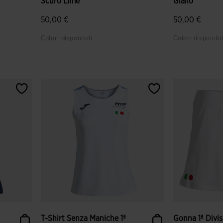
Scuro Lime
Giallo
50,00 €
50,00 €
Colori disponibili
Colori disponibil
i
3,8 su 5 valutazione dei clienti
4,2 su 5 valut
T-Shirt Senza Maniche 1ª
Gonna 1ª Divi