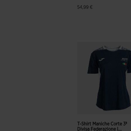
54,99 €
3,1 su 5 valutazione dei clie
T-Shirt Maniche Corte 3ª
Divisa Federazione I...