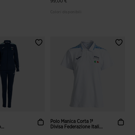
99,00 €
Colori disponibili
ione dei clienti
5 su 5 valutazione dei clienti
Polo Manica Corta 1ª
o
Divisa Federazione Itali...
l...