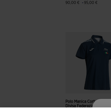
-
90,00 €
95,00 €
3,4 su 5 valutazione dei clie
Polo Manica Corta 3ª
Divisa Federazione Itali...