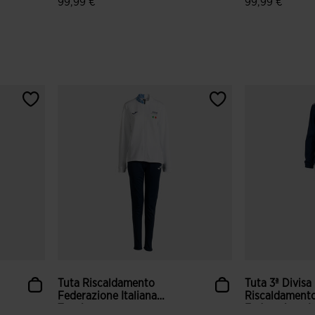
99,99 €
99,99 €
nti
3,4 su 5 valutazione dei clienti
5 su 5 valutaz
Tuta Riscaldamento
Tuta 3ª Divisa
Federazione Italiana
Riscaldament
Tenni...
Federazione Ita