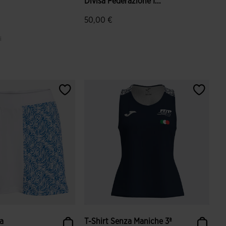
Divisa Federazione I...
50,00 €
i
azione dei clienti
4,9 su 5 valutazione dei clienti
sa
T-Shirt Senza Maniche 3ª