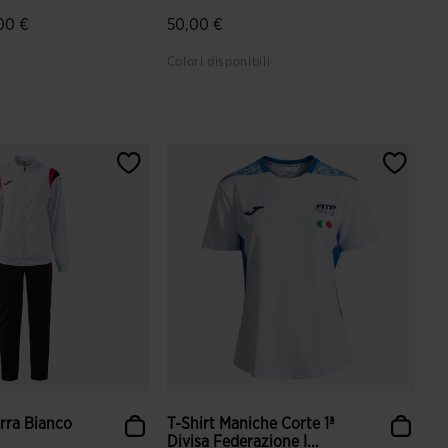
00 €
50,00 €
Colori disponibili
ione dei clienti
5 su 5 valutazione dei clienti
rra Bianco
T-Shirt Maniche Corte 1ª
Divisa Federazione I...