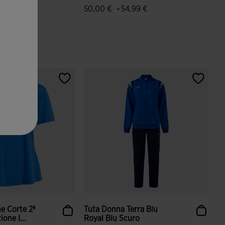
-
50,00 €
54,99 €
i
azione dei clienti
3,1 su 5 valutazione dei clienti
he Corte 2ª
Tuta Donna Terra Blu
one I...
Royal Blu Scuro