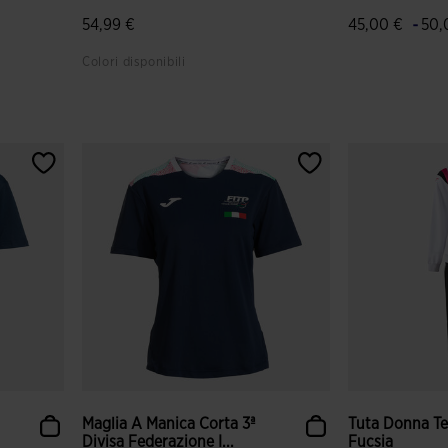
-
54,99 €
45,00 €
50,
Colori disponibili
nti
3,8 su 5 valutazione dei clienti
5 su 5 valutaz
Maglia A Manica Corta 3ª
Tuta Donna Te
Divisa Federazione I...
Fucsia