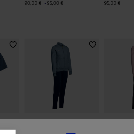
-
90,00 €
95,00 €
95,00 €
nti
5 su 5 valutazione dei clienti
3,4 su 5 valut
Tuta Donna Smash Blu
Tuta Donna S