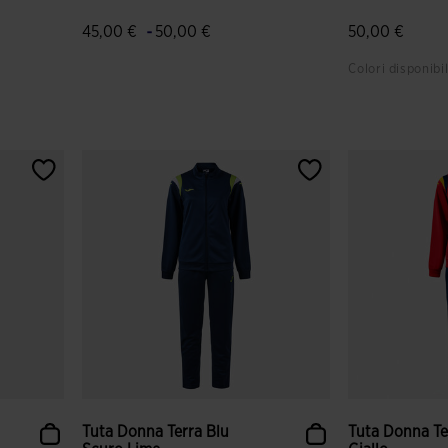
-
45,00 €
50,00 €
50,00 €
Colori disponibil
nti
3,1 su 5 valutazione dei clienti
5 su 5 valutaz
Tuta Donna Terra Blu
Tuta Donna Te