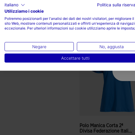
-
italiano
Politica sulla riser
50,00 €
54,99 €
Utilizziamo i cookie
Potremmo posizionarli per l'analisi dei dati dei nostri visitatori, per migliorare il
sito Web, mostrare contenuti personalizzati e offrirti un'esperienza di navigaz
eccezionale. Per ulteriori informazioni sui cookie utilizziamo aprire le imposta
4,2 su 5 valutazione dei clie
Negare
No, aggiusta
Accettare tutti
Polo Manica Corta 2ª
Divisa Federazione Itali...