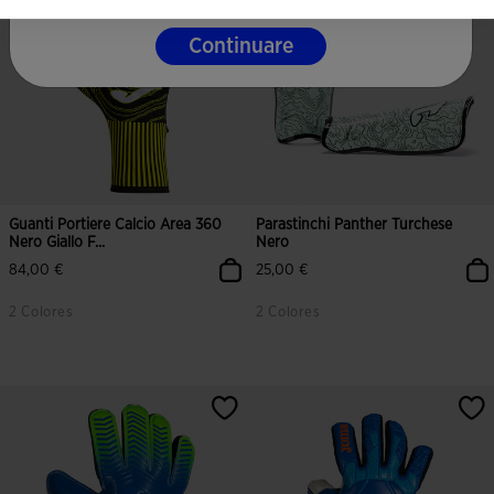
Continuare
Guanti Portiere Calcio Area 360
Parastinchi Panther Turchese
Nero Giallo F...
Nero
84,00 €
25,00 €
2 Colores
2 Colores
5 su 5 valutazione dei clienti
4,9 su 5 valutazione dei clienti