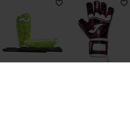
Parastinchi Spartan Verde
Guanti Portiere Calcio Gk-Pro
Fluorescente Giallo Fluorescente
Nero Fucsia
23,00 €
49,00 €
2 Colores
4 Colores