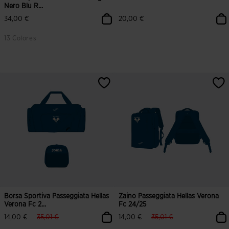
Nero Blu R...
34,00 €
20,00 €
13 Colores
5 su 5 valutazione dei clienti
4,7 su 5 valutazione dei clienti
Borsa Sportiva Passeggiata Hellas
Zaino Passeggiata Hellas Verona
Verona Fc 2...
Fc 24/25
label.price.reduced.from
label.price.to
label.price.reduced.from
label.price.to
14,00 €
35,01 €
14,00 €
35,01 €