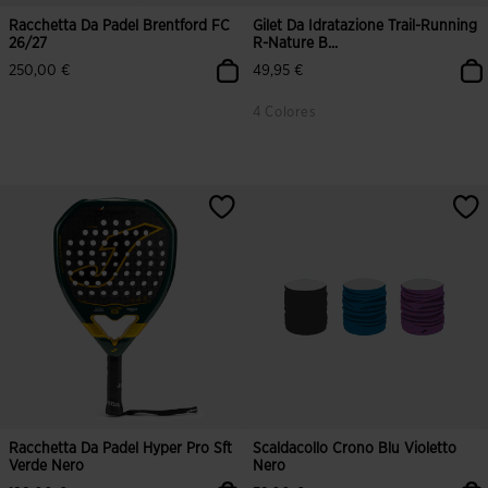
Racchetta Da Padel Brentford FC
Gilet Da Idratazione Trail-Running
26/27
R-Nature B...
250,00 €
49,95 €
4 Colores
5 su 5 valutazione dei clienti
4,8 su 5 valutazione dei clienti
Racchetta Da Padel Hyper Pro Sft
Scaldacollo Crono Blu Violetto
Verde Nero
Nero