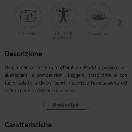
COMFORT
Libertà di
Traspirante
Legg
movimento
Descrizione
Maglia manica corta uomo/bambino. Modello pensato per
allenamenti e competizioni. Leggera, traspirante e con
taglio adatto a diversi sport. Favorisce l'evacuazione del
sudore per non distrarre in campo.
Questa maglia presenta collo rotondo e cuciture anteriori
Mostra di più
avanzate che offrono eccellente libertà di movimento e
comfort.
Caratteristiche