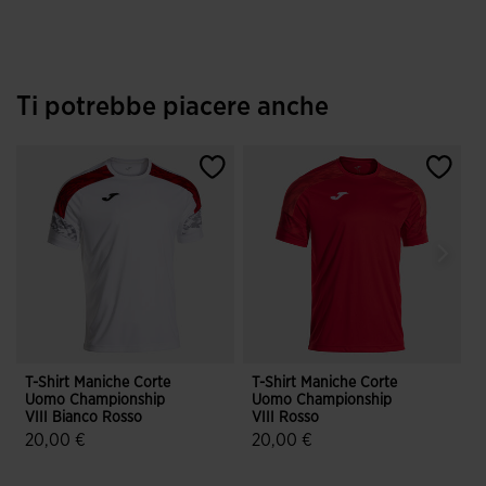
Ti potrebbe piacere anche
T-Shirt Maniche Corte
T-Shirt Maniche Corte
T
Uomo Championship
Uomo Championship
U
VIII Bianco Rosso
VIII Rosso
20,00 €
20,00 €
4,3 su 5 valutazione dei clienti
5 su 5 valutazione dei clienti