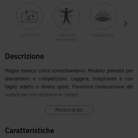
COMFORT
Libertà di
Traspirante
Legg
movimento
Descrizione
Maglia manica corta uomo/bambino. Modello pensato per
allenamenti e competizioni. Leggera, traspirante e con
taglio adatto a diversi sport. Favorisce l'evacuazione del
sudore per non distrarre in campo.
Questa maglia presenta collo rotondo e cuciture anteriori
Mostra di più
avanzate che offrono eccellente libertà di movimento e
comfort.
Caratteristiche