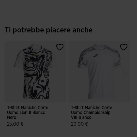
Ti potrebbe piacere anche
T-Shirt Maniche Corte
T-Shirt Maniche Corte
T
Uomo Lion II Bianco
Uomo Championship
Nero
VIII Bianco
V
25,00 €
20,00 €
5 su 5 valutazione dei clienti
4,7 su 5 valutazione dei clienti